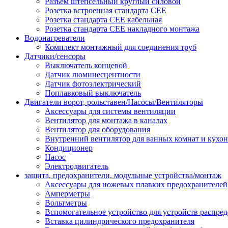
Разъем штепсельный круглый силовой
Розетка встроенная стандарта CEE
Розетка стандарта СЕЕ кабельная
Розетка стандарта СЕЕ накладного монтажа
Водонагреватели
Комплект монтажный для соединения труб
Датчики/сенсоры
Выключатель концевой
Датчик люминесцентности
Датчик фотоэлектрический
Поплавковый выключатель
Двигатели ворот, рольставен/Насосы/Вентиляторы
Аксессуары для системы вентиляции
Вентилятор для монтажа в каналах
Вентилятор для оборудования
Внутренний вентилятор для ванных комнат и кухон
Кондиционер
Насос
Электродвигатель
защита, предохранители, модульные устройства/монтаж
Аксессуары для ножевых плавких предохранителей
Амперметры
Вольтметры
Вспомогательное устройство для устройств распре
Вставка цилиндрического предохранителя