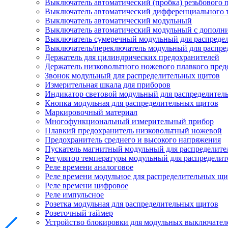
Выключатель автоматический (пробка) резьбового 
Выключатель автоматический дифференциального 
Выключатель автоматический модульный
Выключатель автоматический модульный с дополн
Выключатель сумеречный модульный для распреде
Выключатель/переключатель модульный для распре
Держатель для цилиндрических предохранителей
Держатель низковольтного ножевого плавкого пред
Звонок модульный для распределительных щитов
Измерительная шкала для приборов
Индикатор световой модульный для распределител
Кнопка модульная для распределительных щитов
Маркировочный материал
Многофункциональный измерительный прибор
Плавкий предохранитель низковольтный ножевой
Предохранитель среднего и высокого напряжения
Пускатель магнитный модульный для распределит
Регулятор температуры модульный для распредели
Реле времени аналоговое
Реле времени модульное для распределительных щ
Реле времени цифровое
Реле импульсное
Розетка модульная для распределительных щитов
Розеточный таймер
Устройство блокировки для модульных выключател