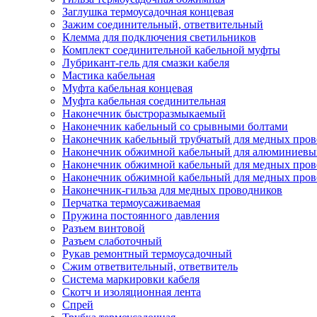
Заглушка термоусадочная концевая
Зажим соединительный, ответвительный
Клемма для подключения светильников
Комплект соединительной кабельной муфты
Лубрикант-гель для смазки кабеля
Мастика кабельная
Муфта кабельная концевая
Муфта кабельная соединительная
Наконечник быстроразмыкаемый
Наконечник кабельный со срывными болтами
Наконечник кабельный трубчатый для медных про
Наконечник обжимной кабельный для алюминиевы
Наконечник обжимной кабельный для медных пров
Наконечник обжимной кабельный для медных пров
Наконечник-гильза для медных проводников
Перчатка термоусаживаемая
Пружина постоянного давления
Разъем винтовой
Разъем слаботочный
Рукав ремонтный термоусадочный
Сжим ответвительный, ответвитель
Система маркировки кабеля
Скотч и изоляционная лента
Спрей