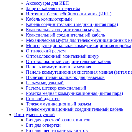
Аксессуары для ИБП
Защита кабеля от перегиба
Источник бесперебойного питания (ИБП)
Кабель компьютерный
Кабель соединительный медный (витая пара)
Коаксиальная соединительная муфта
Коаксиальный соединительный кабель
Механическая муфта для телекоммуникационных к
Многофункциональная коммуникационная коробка
Оптический разъем
Оптоволоконный монтажный шнур
Оптоволоконный соединительный кабель
Панель коммутационная медная
Панель коммутационная системная медная (витая па
Пылезащитный колпачок для разъемов
Разъем модульный
Разъем, штекер коаксиальный
Розетка медная коммуникационная (витая пара)
Сетевой адаптер
Телекоммуникационный разъем
Телекоммуникацонный соединительный кабель
Инструмент ручной
Бит для крестообразных винтов
Бит для отвертки
Бит для шестигранных винтов