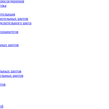
присоединения
тока
ительным
лительных щитов
делительного щита
охранителя
ьных щитов
ельных щитов
тельных щитов
итов
ей