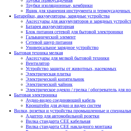
Трубка термоусадочная
Трубки изоляционные, кембрики
Ящик для хранения инструмента и термоусадочных
Батарейки, аккумуляторы, зарядные устройства
Аксессуары для аккумуляторов и зарядных устройс
Батарея аккумуляторная
Блок питания сетевой для бытовой электроники
Гальванический элемент
Сетевой шнур питания
Универсальное зарядное устройство
Бытовая техника мелкая
Аксессуары для мелкой бытовой техники
Вентилятор
Устройство защиты от животных, насекомых
Электрическая плитка
Электрический кипятильник
Электрический чайник
Электрическое одеяло / грелка / обогреватель для но
Бытовая электроника
Аудио-видео соединяющий кабель
Кронштейн для аудио и видео систем
Вилки, розетки и устройства промышленные и специаль
Адаптер для автомобильной розетки
Вилка стандарта CEE кабельная
Вилка стандарта CEE накладного монтажа