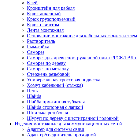
Клей
Кронштейн для кабеля
Крюк анкерный
Крюк грузоподъемный
Крюк с винтом
Лента монтажная
Основание монтажное для кабельных стяжек и эле
Растворитель
Рым-гайка
Саморез
Саморез для древесностружечной плиты/ГСК/ГВЛ 
Саморез по дереву
Саморез по металлу
Стержень резьбовой
Универсальная троссовая подвеска
Хомут кабельный (стяжка)
Цепь
Шайба
Шайба пружинная зубчатая
Шайба стопорная с лапкой
Шпилька резьбовая
Шуруп по дереву с шестигранной головкой
Изделия монтажные для коммуникационных сетей
Адаптер для системы связи
Адаптер/соединитель проходной