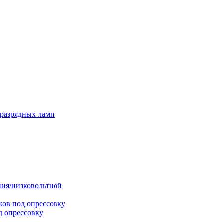
оразрядных ламп
ния/низковольтной
ков под опрессовку
д опрессовку