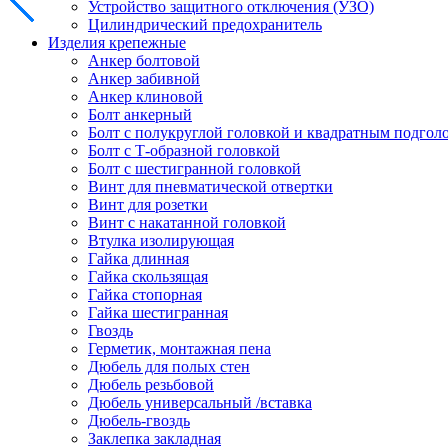
Устройство защитного отключения (УЗО)
Цилиндрический предохранитель
Изделия крепежные
Анкер болтовой
Анкер забивной
Анкер клиновой
Болт анкерный
Болт с полукруглой головкой и квадратным подгол
Болт с Т-образной головкой
Болт с шестигранной головкой
Винт для пневматической отвертки
Винт для розетки
Винт с накатанной головкой
Втулка изолирующая
Гайка длинная
Гайка скользящая
Гайка стопорная
Гайка шестигранная
Гвоздь
Герметик, монтажная пена
Дюбель для полых стен
Дюбель резьбовой
Дюбель универсальный /вставка
Дюбель-гвоздь
Заклепка закладная