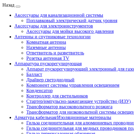
Назад
Аксессуары для канализационной системы
Поплавковый электрический датчик уровня
Аксессуары для электроинструментов
Аксессуары для мойки высокого давления
Антенны и спутниковые технологии
Комнатная антенна
Наземные антенны
Ответвитель и разветвитель
Розетка антенная TV
Аппаратура пускорегулирующая
Аппарат пускорегулирующий электронный для газ
Балласт
Драйвер светодиодный
Компонент системы управления освещением
Конденсатор
Контроллер для светильников
Стартер/импульсно-зажигающее устройство (ИЗУ)
Трансформатор высоковольтного розжига
Трансформатор для низковольтной системы освеще
Арматура кабельная/Изоляционные материалы
Гильза соединительная для алюминиевых проводни
Гильза соединительная для медных проводников по
Гильза термоусадочная обжимная