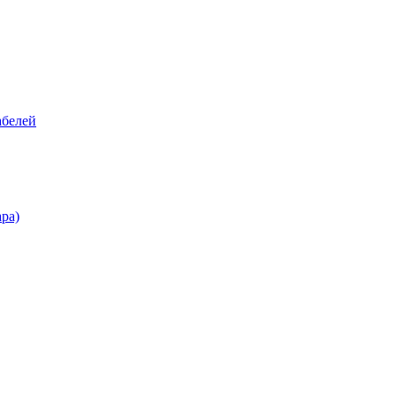
абелей
ра)