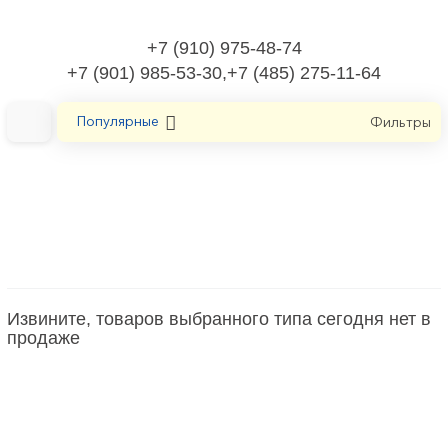
+7 (910) 975-48-74
+7 (901) 985-53-30,+7 (485) 275-11-64
Популярные
Фильтры
Главная
Электроустановочные изделия
Рамка декоративная для электроустановочных устройств
Извините, товаров выбранного типа сегодня нет в
Рамка декоративная для
продаже
электроустановочных устройств