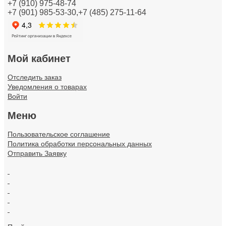
+7 (910) 975-48-74
+7 (901) 985-53-30,+7 (485) 275-11-64
Кабели и провода
Каналы настенного и потолочного монтажа
Колодки клеммные
Мой кабинет
Коммуникационная техника/Компоненты и системы
Отследить заказ
Уведомления о товарах
Контрольно-измерительные приборы
Войти
Меню
Короба кабельные
Пользовательское соглашение
Котлы и обогреватели
Политика обработки персональных данных
Отправить Заявку
Лампы
.
Линии электропередач (ЛЭП)
.
.
Материал монтажный
.
.
Материалы для подключения