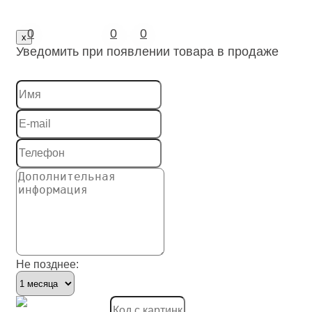
Реле
0
0
0
x
Уведомить при появлении товара в продаже
Светильники
Система штекерного монтажа электросети зданий
Система электромонтажных колонн
Системы ввода для кабелей и проводов
Системы защиты шланговые
Системы охлаждения
Системы пожарной, охранной сигнализации и сист
Системы распределения высокого напряжения
Не позднее:
Системы скрытой проводки под полом
Системы электрических распределительных шкафо