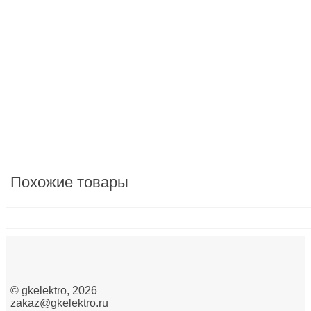
Бытовая техника мелкая
Бытовая электроника
Вилки, розетки и устройства промышленные и спе
Водонагреватели
Датчики/сенсоры
Двигатели ворот, рольставен/Насосы/Вентиляторы
защита, предохранители, модульные устройства/м
Похожие товары
Изделия крепежные
Изделия монтажные для коммуникационных сетей
Инструмент ручной
Инструменты для опрессовки, резки, снятия изоляц
©
gkelektro
, 2026
zakaz@gkelektro.ru
Кабеленесущие системы