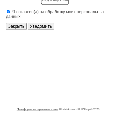
Системы, препятствующие распространению огня, 
Я согласен(а) на обработку моих персональных
Соединители для шлангов и рукавов
данных
Установочные устройства для системной шины
Закрыть
Уведомить
Устройства безопасности
Устройства заземления, молниезащиты и защиты 
Устройства оптической и акустической сигнализаци
Учетная техника
Электрические распределительные системы (в том 
Электроизоляционные трубы/Трубы для защиты ка
Электроинструменты и аксессуары для них
Электроустановочные изделия
Платформа интернет-магазина
Gkelektro.ru - PHPShop © 2026