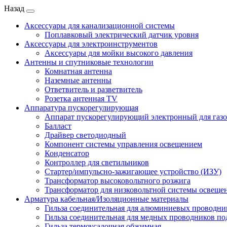
Назад
Аксессуары для канализационной системы
Поплавковый электрический датчик уровня
Аксессуары для электроинструментов
Аксессуары для мойки высокого давления
Антенны и спутниковые технологии
Комнатная антенна
Наземные антенны
Ответвитель и разветвитель
Розетка антенная TV
Аппаратура пускорегулирующая
Аппарат пускорегулирующий электронный для газ
Балласт
Драйвер светодиодный
Компонент системы управления освещением
Конденсатор
Контроллер для светильников
Стартер/импульсно-зажигающее устройство (ИЗУ)
Трансформатор высоковольтного розжига
Трансформатор для низковольтной системы освеще
Арматура кабельная/Изоляционные материалы
Гильза соединительная для алюминиевых проводни
Гильза соединительная для медных проводников по
Гильза термоусадочная обжимная