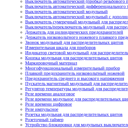
Выключатель автоматический (пробка) резьбового 
Выключатель автоматический дифференциального 
Выключатель автоматический модульный
Выключатель автоматический модульный с дополн
Выключатель сумеречный модульный для распреде
Выключатель/переключатель модульный для распре
Держатель для цилиндрических предохранителей
Держатель низковольтного ножевого плавкого пред
Звонок модульный для распределительных щитов
Измерительная шкала для приборов
Индикатор световой модульный для распределител
Кнопка модульная для распределительных щитов
Маркировочный материал
Многофункциональный измерительный прибор
Плавкий предохранитель низковольтный ножевой
Предохранитель среднего и высокого напряжения
Пускатель магнитный модульный для распределит
Регулятор температуры модульный для распредели
Реле времени аналоговое
Реле времени модульное для распределительных щ
Реле времени цифровое
Реле импульсное
Розетка модульная для распределительных щитов
Розеточный таймер
Устройство блокировки для модульных выключател