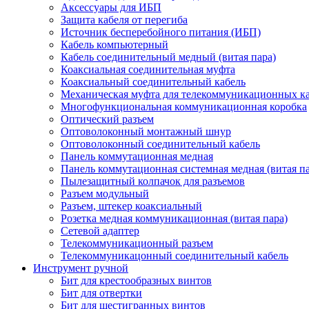
Аксессуары для ИБП
Защита кабеля от перегиба
Источник бесперебойного питания (ИБП)
Кабель компьютерный
Кабель соединительный медный (витая пара)
Коаксиальная соединительная муфта
Коаксиальный соединительный кабель
Механическая муфта для телекоммуникационных к
Многофункциональная коммуникационная коробка
Оптический разъем
Оптоволоконный монтажный шнур
Оптоволоконный соединительный кабель
Панель коммутационная медная
Панель коммутационная системная медная (витая па
Пылезащитный колпачок для разъемов
Разъем модульный
Разъем, штекер коаксиальный
Розетка медная коммуникационная (витая пара)
Сетевой адаптер
Телекоммуникационный разъем
Телекоммуникацонный соединительный кабель
Инструмент ручной
Бит для крестообразных винтов
Бит для отвертки
Бит для шестигранных винтов