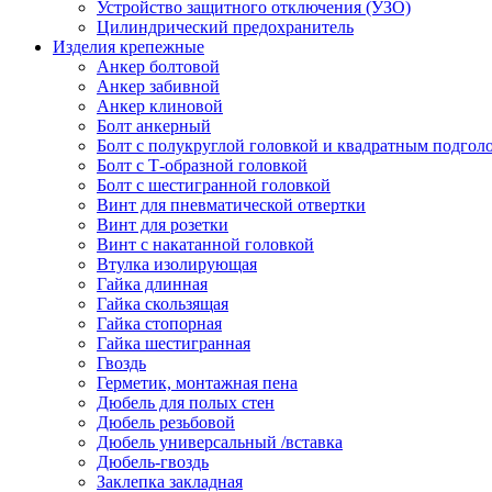
Устройство защитного отключения (УЗО)
Цилиндрический предохранитель
Изделия крепежные
Анкер болтовой
Анкер забивной
Анкер клиновой
Болт анкерный
Болт с полукруглой головкой и квадратным подгол
Болт с Т-образной головкой
Болт с шестигранной головкой
Винт для пневматической отвертки
Винт для розетки
Винт с накатанной головкой
Втулка изолирующая
Гайка длинная
Гайка скользящая
Гайка стопорная
Гайка шестигранная
Гвоздь
Герметик, монтажная пена
Дюбель для полых стен
Дюбель резьбовой
Дюбель универсальный /вставка
Дюбель-гвоздь
Заклепка закладная