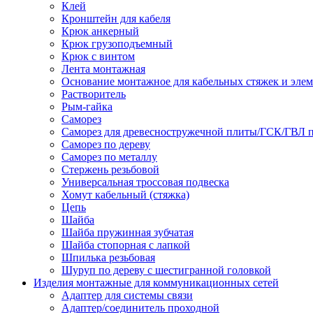
Клей
Кронштейн для кабеля
Крюк анкерный
Крюк грузоподъемный
Крюк с винтом
Лента монтажная
Основание монтажное для кабельных стяжек и эле
Растворитель
Рым-гайка
Саморез
Саморез для древесностружечной плиты/ГСК/ГВЛ 
Саморез по дереву
Саморез по металлу
Стержень резьбовой
Универсальная троссовая подвеска
Хомут кабельный (стяжка)
Цепь
Шайба
Шайба пружинная зубчатая
Шайба стопорная с лапкой
Шпилька резьбовая
Шуруп по дереву с шестигранной головкой
Изделия монтажные для коммуникационных сетей
Адаптер для системы связи
Адаптер/соединитель проходной