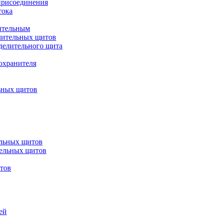
присоединения
тока
ительным
лительных щитов
делительного щита
охранителя
ьных щитов
ельных щитов
тельных щитов
итов
ей