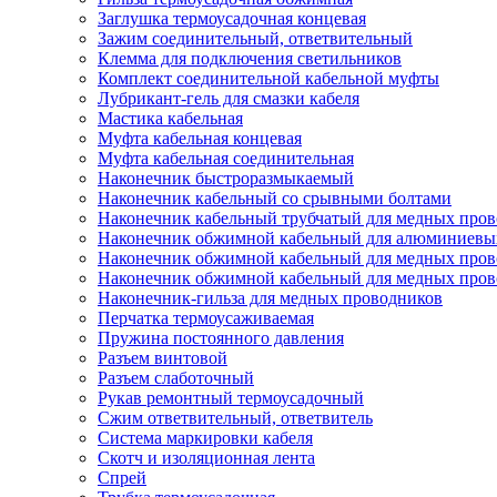
Заглушка термоусадочная концевая
Зажим соединительный, ответвительный
Клемма для подключения светильников
Комплект соединительной кабельной муфты
Лубрикант-гель для смазки кабеля
Мастика кабельная
Муфта кабельная концевая
Муфта кабельная соединительная
Наконечник быстроразмыкаемый
Наконечник кабельный со срывными болтами
Наконечник кабельный трубчатый для медных про
Наконечник обжимной кабельный для алюминиевы
Наконечник обжимной кабельный для медных пров
Наконечник обжимной кабельный для медных пров
Наконечник-гильза для медных проводников
Перчатка термоусаживаемая
Пружина постоянного давления
Разъем винтовой
Разъем слаботочный
Рукав ремонтный термоусадочный
Сжим ответвительный, ответвитель
Система маркировки кабеля
Скотч и изоляционная лента
Спрей