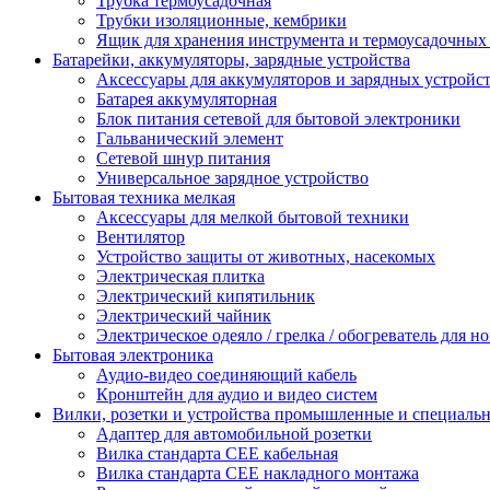
Трубка термоусадочная
Трубки изоляционные, кембрики
Ящик для хранения инструмента и термоусадочных
Батарейки, аккумуляторы, зарядные устройства
Аксессуары для аккумуляторов и зарядных устройс
Батарея аккумуляторная
Блок питания сетевой для бытовой электроники
Гальванический элемент
Сетевой шнур питания
Универсальное зарядное устройство
Бытовая техника мелкая
Аксессуары для мелкой бытовой техники
Вентилятор
Устройство защиты от животных, насекомых
Электрическая плитка
Электрический кипятильник
Электрический чайник
Электрическое одеяло / грелка / обогреватель для но
Бытовая электроника
Аудио-видео соединяющий кабель
Кронштейн для аудио и видео систем
Вилки, розетки и устройства промышленные и специаль
Адаптер для автомобильной розетки
Вилка стандарта CEE кабельная
Вилка стандарта CEE накладного монтажа