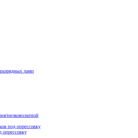
оразрядных ламп
ния/низковольтной
ков под опрессовку
д опрессовку