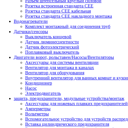
Разъем штепсельный круглый силовой
Розетка встроенная стандарта CEE
Розетка стандарта СЕЕ кабельная
Розетка стандарта СЕЕ накладного монтажа
Водонагреватели
Комплект монтажный для соединения труб
Датчики/сенсоры
Выключатель концевой
Датчик люминесцентности
Датчик фотоэлектрический
Поплавковый выключатель
Двигатели ворот, рольставен/Насосы/Вентиляторы
Аксессуары для системы вентиляции
Вентилятор для монтажа в каналах
Вентилятор для оборудования
Внутренний вентилятор для ванных комнат и кухон
Кондиционер
Насос
Электродвигатель
защита, предохранители, модульные устройства/монтаж
Аксессуары для ножевых плавких предохранителей
Амперметры
Вольтметры
Вспомогательное устройство для устройств распре
Вставка цилиндрического предохранителя