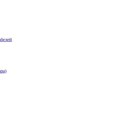
абелей
ра)