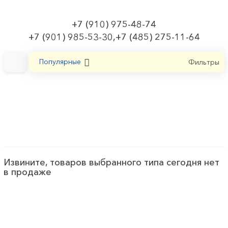
+7 (910) 975-48-74
+7 (901) 985-53-30,+7 (485) 275-11-64
Популярные
Фильтры
Главная
Лампы
Лампа накаливания типа Globe
Лампа накаливания типа Globe
Извините, товаров выбранного типа сегодня нет
в продаже