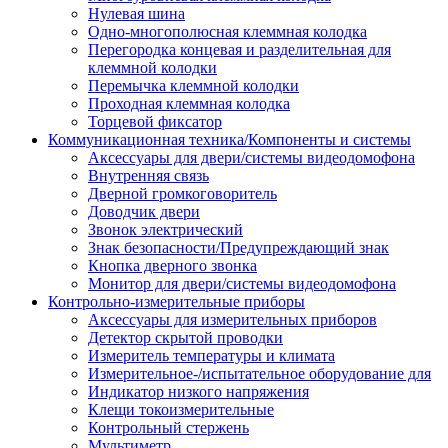
Нулевая шина
Одно-многополюсная клеммная колодка
Перегородка концевая и разделительная для
клеммной колодки
Перемычка клеммной колодки
Проходная клеммная колодка
Торцевой фиксатор
Коммуникационная техника/Компоненты и системы
Аксессуары для двери/системы видеодомофона
Внутренняя связь
Дверной громкоговоритель
Доводчик двери
Звонок электрический
Знак безопасности/Предупреждающий знак
Кнопка дверного звонка
Монитор для двери/системы видеодомофона
Контрольно-измерительные приборы
Аксессуары для измерительных приборов
Детектор скрытой проводки
Измеритель температуры и климата
Измерительное-/испытательное оборудование для
Индикатор низкого напряжения
Клещи токоизмерительные
Контрольный стержень
Мультиметр