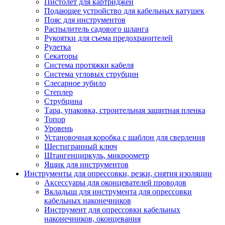
Пистолет для картриджей
Подающее устройство для кабельных катушек
Пояс для инструментов
Распылитель садового шланга
Рукоятки для съема предохранителей
Рулетка
Секаторы
Система протяжки кабеля
Система угловых струбцин
Слесарное зубило
Степлер
Струбцина
Тара, упаковка, строительная защитная пленка
Топор
Уровень
Установочная коробка с шаблон для сверления
Шестигранный ключ
Штангенциркуль, микроометр
Ящик для инструментов
Инструменты для опрессовки, резки, снятия изоляции
Аксессуары для оконцевателей проводов
Вкладыш для инструмента для опрессовки
кабельных наконечников
Инструмент для опрессовки кабельных
наконечников, оконцевания