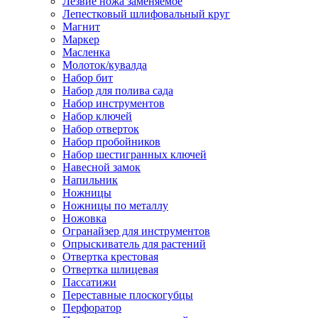
Лезвие ножа заменяемое
Лепестковый шлифовальный круг
Магнит
Маркер
Масленка
Молоток/кувалда
Набор бит
Набор для полива сада
Набор инструментов
Набор ключей
Набор отверток
Набор пробойников
Набор шестигранных ключей
Навесной замок
Напильник
Ножницы
Ножницы по металлу
Ножовка
Огранайзер для инструментов
Опрыскиватель для растений
Отвертка крестовая
Отвертка шлицевая
Пассатижи
Переставные плоскогубцы
Перфоратор