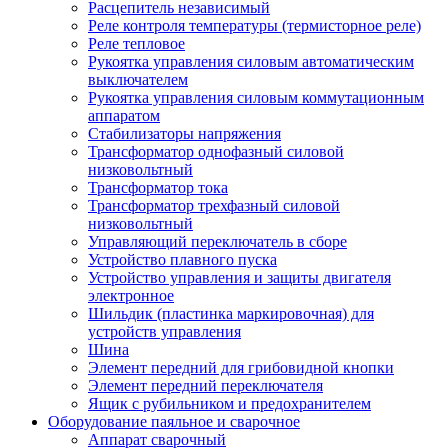
Расцепитель независимый
Реле контроля температуры (термисторное реле)
Реле тепловое
Рукоятка управления силовым автоматическим
выключателем
Рукоятка управления силовым коммутационным
аппаратом
Стабилизаторы напряжения
Трансформатор однофазный силовой
низковольтный
Трансформатор тока
Трансформатор трехфазный силовой
низковольтный
Управляющий переключатель в сборе
Устройство плавного пуска
Устройство управления и защиты двигателя
электронное
Шильдик (пластинка маркировочная) для
устройств управления
Шина
Элемент передний для грибовидной кнопки
Элемент передний переключателя
Ящик с рубильником и предохранителем
Оборудование паяльное и сварочное
Аппарат сварочный