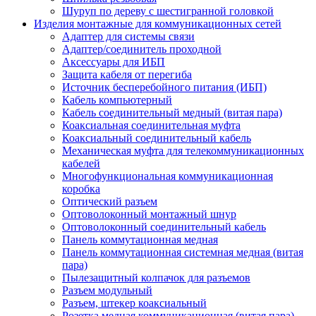
Шуруп по дереву с шестигранной головкой
Изделия монтажные для коммуникационных сетей
Адаптер для системы связи
Адаптер/соединитель проходной
Аксессуары для ИБП
Защита кабеля от перегиба
Источник бесперебойного питания (ИБП)
Кабель компьютерный
Кабель соединительный медный (витая пара)
Коаксиальная соединительная муфта
Коаксиальный соединительный кабель
Механическая муфта для телекоммуникационных
кабелей
Многофункциональная коммуникационная
коробка
Оптический разъем
Оптоволоконный монтажный шнур
Оптоволоконный соединительный кабель
Панель коммутационная медная
Панель коммутационная системная медная (витая
пара)
Пылезащитный колпачок для разъемов
Разъем модульный
Разъем, штекер коаксиальный
Розетка медная коммуникационная (витая пара)