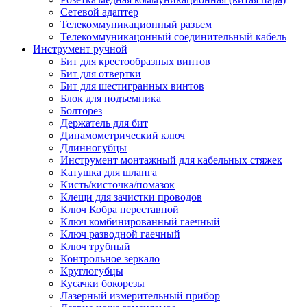
Сетевой адаптер
Телекоммуникационный разъем
Телекоммуникацонный соединительный кабель
Инструмент ручной
Бит для крестообразных винтов
Бит для отвертки
Бит для шестигранных винтов
Блок для подъемника
Болторез
Держатель для бит
Динамометрический ключ
Длинногубцы
Инструмент монтажный для кабельных стяжек
Катушка для шланга
Кисть/кисточка/помазок
Клещи для зачистки проводов
Ключ Кобра переставной
Ключ комбинированный гаечный
Ключ разводной гаечный
Ключ трубный
Контрольное зеркало
Круглогубцы
Кусачки бокорезы
Лазерный измерительный прибор