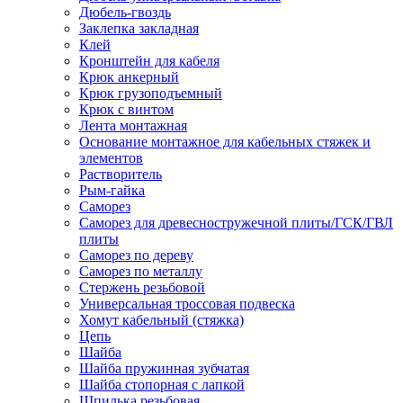
Дюбель-гвоздь
Заклепка закладная
Клей
Кронштейн для кабеля
Крюк анкерный
Крюк грузоподъемный
Крюк с винтом
Лента монтажная
Основание монтажное для кабельных стяжек и
элементов
Растворитель
Рым-гайка
Саморез
Саморез для древесностружечной плиты/ГСК/ГВЛ
плиты
Саморез по дереву
Саморез по металлу
Стержень резьбовой
Универсальная троссовая подвеска
Хомут кабельный (стяжка)
Цепь
Шайба
Шайба пружинная зубчатая
Шайба стопорная с лапкой
Шпилька резьбовая