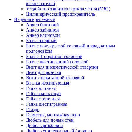
выключателей
Устройство защитного отключения (УЗО)
Цилиндрический предохранитель
Изделия крепежные
Анкер болтовой
Анкер забивной
Анкер клиновой
Болт анкерный
Болт с полукруглой головкой и квадратным
подголовком
Болт с Т-образной головкой
Болт с шестигранной головкой
Винт для пневматической отвертки
Винт для розетки
Винт с накатанной головкой
Втулка изолирующая
Гайка длинная
Гайка скользящая
Гайка стопорная
Гайка шестигранная
Гвоздь
Герметик, монтажная пена
Дюбель для полых стен
Дюбель резьбовой
Дюбель универсальный /вставка