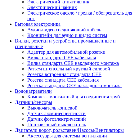
Электрический кипятильник
Электрический чайник
Электрическое одеяло / грелка / обогреватель для
ног
Бытовая электроника
Аудио-видео соединяющий кабель
Кронштейн для аудио и видео систем
Вилки, розетки и устройства промышленные и
специальные
Адаптер для автомобильной розетки
Вилка стандарта CEE кабельная
Вилка стандарта CEE накладного монтажа
Разъем штепсельный круглый силовой
Розетка встроенная стандарта CEE
Розетка стандарта СЕЕ кабельная
Розетка стандарта СЕЕ накладного монтажа
Водонагреватели
Комплект монтажный для соединения труб
Датчики/сенсоры
Выключатель концевой
Датчик люминесцентности
Датчик фотоэлектрический
Поплавковый выключатель
Двигатели ворот, рольставен/Насосы/Вентиляторы
Аксессуары для системы вентиляции