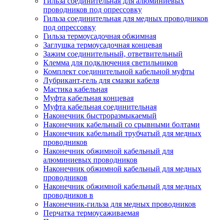
Гильза соединительная для алюминиевых
проводников под опрессовку
Гильза соединительная для медных проводников
под опрессовку
Гильза термоусадочная обжимная
Заглушка термоусадочная концевая
Зажим соединительный, ответвительный
Клемма для подключения светильников
Комплект соединительной кабельной муфты
Лубрикант-гель для смазки кабеля
Мастика кабельная
Муфта кабельная концевая
Муфта кабельная соединительная
Наконечник быстроразмыкаемый
Наконечник кабельный со срывными болтами
Наконечник кабельный трубчатый для медных
проводников
Наконечник обжимной кабельный для
алюминиевых проводников
Наконечник обжимной кабельный для медных
проводников
Наконечник обжимной кабельный для медных
проводников в
Наконечник-гильза для медных проводников
Перчатка термоусаживаемая