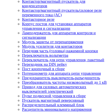
Контактор/магнитный пускатель для
конденсаторов
Контактор/магнитный пускатель/силовое реле
переменного тока (АС)
Контакторное реле
Корпус постов для установки аппаратов
управления и сигнализации
Ламподержатель для аппаратов контроля и
сигнализации
Модуль защиты от перенапряжения
Модуль усилителя для контакторов
Передняя часть (головка) нажимной кнопки
Переключатель вольтметра
Переключатель для цепи управления, пакетный
Переходник на DIN рейку
Пост кнопочный в сборе
Потенциометр для аппарата цепи управления
Предохранитель выключатель-разъединитель
Преобразователь частоты низковольтный до 1 кВ
Привод для силовых автоматических
выключателей электрический
Пульт подвесной управления в сборе
Пускатель магнитный реверсивный
Распределительный клеммный блок
Расцепитель минимального напряжения