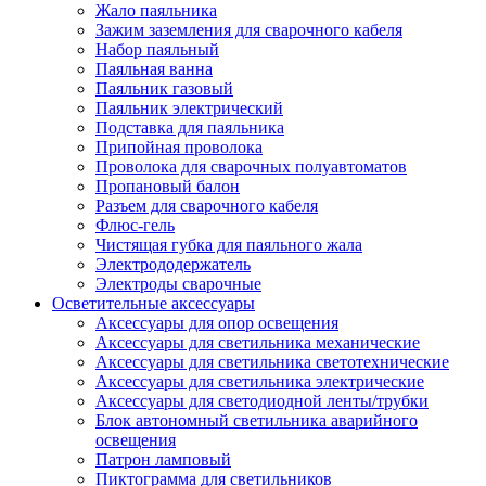
Жало паяльника
Зажим заземления для сварочного кабеля
Набор паяльный
Паяльная ванна
Паяльник газовый
Паяльник электрический
Подставка для паяльника
Припойная проволока
Проволока для сварочных полуавтоматов
Пропановый балон
Разъем для сварочного кабеля
Флюс-гель
Чистящая губка для паяльного жала
Электрододержатель
Электроды сварочные
Осветительные аксессуары
Аксессуары для опор освещения
Аксессуары для светильника механические
Аксессуары для светильника светотехнические
Аксессуары для светильника электрические
Аксессуары для светодиодной ленты/трубки
Блок автономный светильника аварийного
освещения
Патрон ламповый
Пиктограмма для светильников