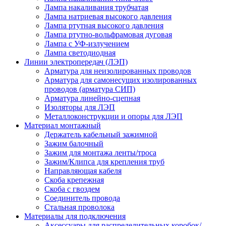
Лампа накаливания трубчатая
Лампа натриевая высокого давления
Лампа ртутная высокого давления
Лампа ртутно-вольфрамовая дуговая
Лампа с УФ-излучением
Лампа светодиодная
Линии электропередач (ЛЭП)
Арматура для неизолированных проводов
Арматура для самонесущих изолированных
проводов (арматура СИП)
Арматура линейно-сцепная
Изоляторы для ЛЭП
Металлоконструкции и опоры для ЛЭП
Материал монтажный
Держатель кабельный зажимной
Зажим балочный
Зажим для монтажа ленты/троса
Зажим/Клипса для крепления труб
Направляющая кабеля
Скоба крепежная
Скоба с гвоздем
Соединитель провода
Стальная проволока
Материалы для подключения
Аксессуары для распределительных коробок/