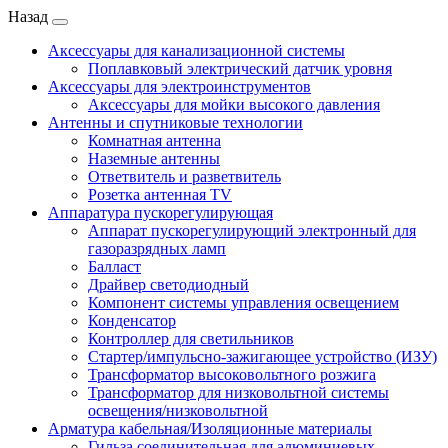
Назад
Аксессуары для канализационной системы
Поплавковый электрический датчик уровня
Аксессуары для электроинструментов
Аксессуары для мойки высокого давления
Антенны и спутниковые технологии
Комнатная антенна
Наземные антенны
Ответвитель и разветвитель
Розетка антенная TV
Аппаратура пускорегулирующая
Аппарат пускорегулирующий электронный для
газоразрядных ламп
Балласт
Драйвер светодиодный
Компонент системы управления освещением
Конденсатор
Контроллер для светильников
Стартер/импульсно-зажигающее устройство (ИЗУ)
Трансформатор высоковольтного розжига
Трансформатор для низковольтной системы
освещения/низковольтной
Арматура кабельная/Изоляционные материалы
Гильза соединительная для алюминиевых