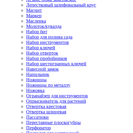
Лепестковый шлифовальный круг
Магнит
Маркер
Масленка
Молоток/кувалда
Набор бит
Набор для полива сада
Набор инструментов
Набор ключей
Набор отверток
Набор пробойников
Набор шестигранных ключей
Навесной замок
Напильник
Ножницы
Ножницы по металлу
Ножовка
Огранайзер для инструментов
Опрыскиватель для растений
Отвертка крестовая
Отвертка шлицевая
Пассатижи
Переставные плоскогубцы
Перфоратор