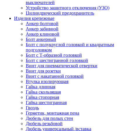
выключателей
Устройство защитного отключения (УЗО)
Цилиндрический предохранитель
Изделия крепежные
Анкер болтовой
Анкер забивной
Анкер клиновой
Болт анкерный
Болт с полукруглой головкой и квадратным
подголовком
Болт с Т-образной головкой
Болт с шестигранной головкой
Винт для пневматической отвертки
Винт для розетки
Винт с накатанной головкой
Втулка изолирующая
Гайка длинная
Гайка скользящая
Гайка стопорная
Гайка шестигранная
Гвоздь
Герметик, монтажная пена
Дюбель для полых стен
Дюбель резьбовой
Дюбель универсальный /вставка