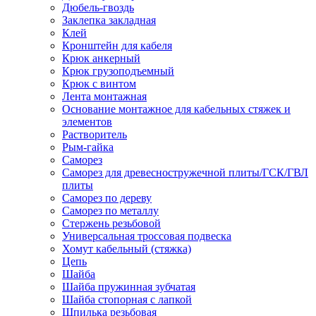
Дюбель-гвоздь
Заклепка закладная
Клей
Кронштейн для кабеля
Крюк анкерный
Крюк грузоподъемный
Крюк с винтом
Лента монтажная
Основание монтажное для кабельных стяжек и
элементов
Растворитель
Рым-гайка
Саморез
Саморез для древесностружечной плиты/ГСК/ГВЛ
плиты
Саморез по дереву
Саморез по металлу
Стержень резьбовой
Универсальная троссовая подвеска
Хомут кабельный (стяжка)
Цепь
Шайба
Шайба пружинная зубчатая
Шайба стопорная с лапкой
Шпилька резьбовая