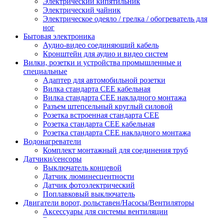
Электрический кипятильник
Электрический чайник
Электрическое одеяло / грелка / обогреватель для
ног
Бытовая электроника
Аудио-видео соединяющий кабель
Кронштейн для аудио и видео систем
Вилки, розетки и устройства промышленные и
специальные
Адаптер для автомобильной розетки
Вилка стандарта CEE кабельная
Вилка стандарта CEE накладного монтажа
Разъем штепсельный круглый силовой
Розетка встроенная стандарта CEE
Розетка стандарта СЕЕ кабельная
Розетка стандарта СЕЕ накладного монтажа
Водонагреватели
Комплект монтажный для соединения труб
Датчики/сенсоры
Выключатель концевой
Датчик люминесцентности
Датчик фотоэлектрический
Поплавковый выключатель
Двигатели ворот, рольставен/Насосы/Вентиляторы
Аксессуары для системы вентиляции