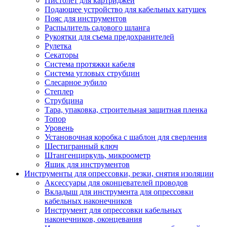
Пистолет для картриджей
Подающее устройство для кабельных катушек
Пояс для инструментов
Распылитель садового шланга
Рукоятки для съема предохранителей
Рулетка
Секаторы
Система протяжки кабеля
Система угловых струбцин
Слесарное зубило
Степлер
Струбцина
Тара, упаковка, строительная защитная пленка
Топор
Уровень
Установочная коробка с шаблон для сверления
Шестигранный ключ
Штангенциркуль, микроометр
Ящик для инструментов
Инструменты для опрессовки, резки, снятия изоляции
Аксессуары для оконцевателей проводов
Вкладыш для инструмента для опрессовки
кабельных наконечников
Инструмент для опрессовки кабельных
наконечников, оконцевания