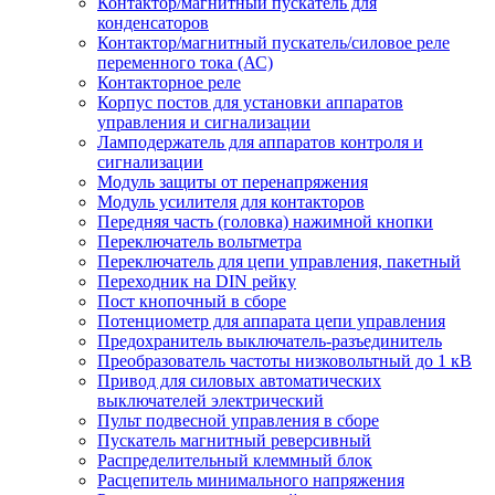
Контактор/магнитный пускатель для
конденсаторов
Контактор/магнитный пускатель/силовое реле
переменного тока (АС)
Контакторное реле
Корпус постов для установки аппаратов
управления и сигнализации
Ламподержатель для аппаратов контроля и
сигнализации
Модуль защиты от перенапряжения
Модуль усилителя для контакторов
Передняя часть (головка) нажимной кнопки
Переключатель вольтметра
Переключатель для цепи управления, пакетный
Переходник на DIN рейку
Пост кнопочный в сборе
Потенциометр для аппарата цепи управления
Предохранитель выключатель-разъединитель
Преобразователь частоты низковольтный до 1 кВ
Привод для силовых автоматических
выключателей электрический
Пульт подвесной управления в сборе
Пускатель магнитный реверсивный
Распределительный клеммный блок
Расцепитель минимального напряжения