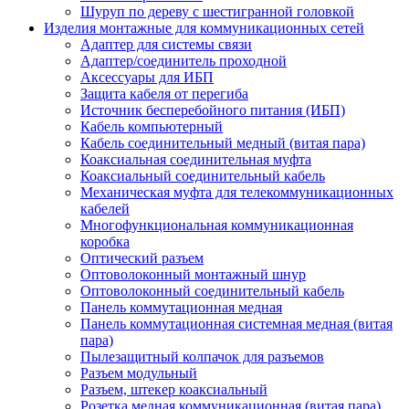
Шуруп по дереву с шестигранной головкой
Изделия монтажные для коммуникационных сетей
Адаптер для системы связи
Адаптер/соединитель проходной
Аксессуары для ИБП
Защита кабеля от перегиба
Источник бесперебойного питания (ИБП)
Кабель компьютерный
Кабель соединительный медный (витая пара)
Коаксиальная соединительная муфта
Коаксиальный соединительный кабель
Механическая муфта для телекоммуникационных
кабелей
Многофункциональная коммуникационная
коробка
Оптический разъем
Оптоволоконный монтажный шнур
Оптоволоконный соединительный кабель
Панель коммутационная медная
Панель коммутационная системная медная (витая
пара)
Пылезащитный колпачок для разъемов
Разъем модульный
Разъем, штекер коаксиальный
Розетка медная коммуникационная (витая пара)