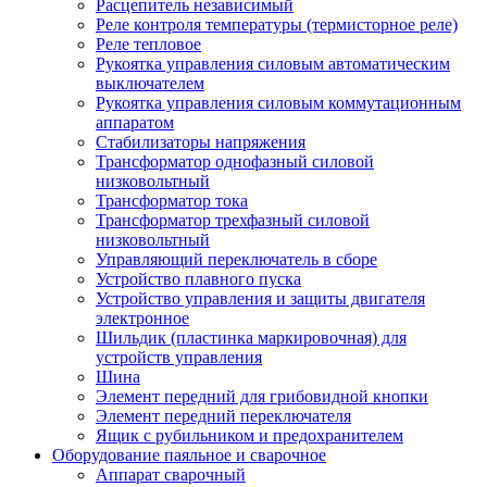
Расцепитель независимый
Реле контроля температуры (термисторное реле)
Реле тепловое
Рукоятка управления силовым автоматическим
выключателем
Рукоятка управления силовым коммутационным
аппаратом
Стабилизаторы напряжения
Трансформатор однофазный силовой
низковольтный
Трансформатор тока
Трансформатор трехфазный силовой
низковольтный
Управляющий переключатель в сборе
Устройство плавного пуска
Устройство управления и защиты двигателя
электронное
Шильдик (пластинка маркировочная) для
устройств управления
Шина
Элемент передний для грибовидной кнопки
Элемент передний переключателя
Ящик с рубильником и предохранителем
Оборудование паяльное и сварочное
Аппарат сварочный