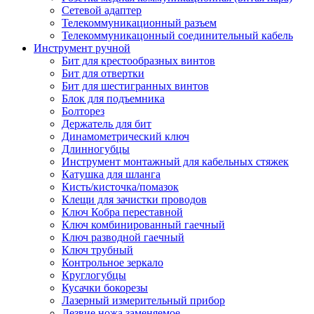
Сетевой адаптер
Телекоммуникационный разъем
Телекоммуникацонный соединительный кабель
Инструмент ручной
Бит для крестообразных винтов
Бит для отвертки
Бит для шестигранных винтов
Блок для подъемника
Болторез
Держатель для бит
Динамометрический ключ
Длинногубцы
Инструмент монтажный для кабельных стяжек
Катушка для шланга
Кисть/кисточка/помазок
Клещи для зачистки проводов
Ключ Кобра переставной
Ключ комбинированный гаечный
Ключ разводной гаечный
Ключ трубный
Контрольное зеркало
Круглогубцы
Кусачки бокорезы
Лазерный измерительный прибор
Лезвие ножа заменяемое