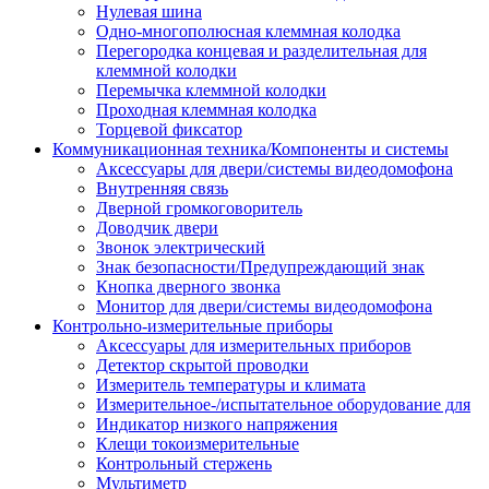
Нулевая шина
Одно-многополюсная клеммная колодка
Перегородка концевая и разделительная для
клеммной колодки
Перемычка клеммной колодки
Проходная клеммная колодка
Торцевой фиксатор
Коммуникационная техника/Компоненты и системы
Аксессуары для двери/системы видеодомофона
Внутренняя связь
Дверной громкоговоритель
Доводчик двери
Звонок электрический
Знак безопасности/Предупреждающий знак
Кнопка дверного звонка
Монитор для двери/системы видеодомофона
Контрольно-измерительные приборы
Аксессуары для измерительных приборов
Детектор скрытой проводки
Измеритель температуры и климата
Измерительное-/испытательное оборудование для
Индикатор низкого напряжения
Клещи токоизмерительные
Контрольный стержень
Мультиметр