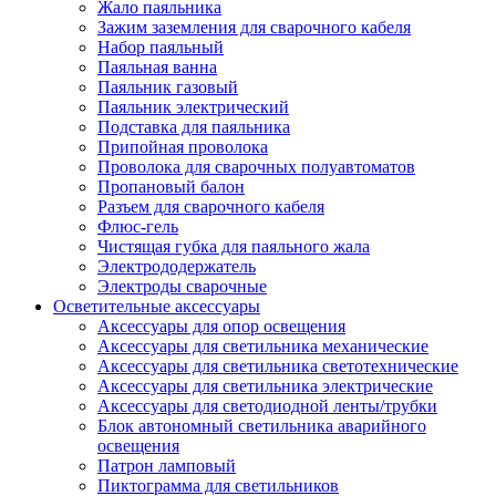
Жало паяльника
Зажим заземления для сварочного кабеля
Набор паяльный
Паяльная ванна
Паяльник газовый
Паяльник электрический
Подставка для паяльника
Припойная проволока
Проволока для сварочных полуавтоматов
Пропановый балон
Разъем для сварочного кабеля
Флюс-гель
Чистящая губка для паяльного жала
Электрододержатель
Электроды сварочные
Осветительные аксессуары
Аксессуары для опор освещения
Аксессуары для светильника механические
Аксессуары для светильника светотехнические
Аксессуары для светильника электрические
Аксессуары для светодиодной ленты/трубки
Блок автономный светильника аварийного
освещения
Патрон ламповый
Пиктограмма для светильников