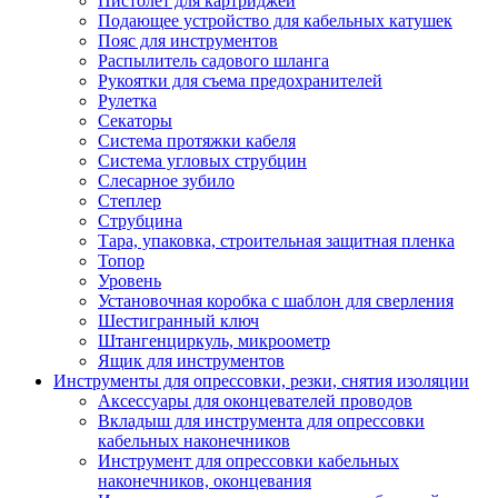
Пистолет для картриджей
Подающее устройство для кабельных катушек
Пояс для инструментов
Распылитель садового шланга
Рукоятки для съема предохранителей
Рулетка
Секаторы
Система протяжки кабеля
Система угловых струбцин
Слесарное зубило
Степлер
Струбцина
Тара, упаковка, строительная защитная пленка
Топор
Уровень
Установочная коробка с шаблон для сверления
Шестигранный ключ
Штангенциркуль, микроометр
Ящик для инструментов
Инструменты для опрессовки, резки, снятия изоляции
Аксессуары для оконцевателей проводов
Вкладыш для инструмента для опрессовки
кабельных наконечников
Инструмент для опрессовки кабельных
наконечников, оконцевания