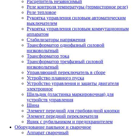
Расцепитель независимый
Реле контроля температуры (термисторное реле)
Реле тепловое
Рукоятка управления силовым автоматическим
выключателем
Рукоятка управления силовым коммутационным
аппаратом
Стабилизаторы напряжения
Трансформатор однофазный силовой
низковольтный
Трансформатор тока
Трансформатор трехфазный силовой
низковольтный
Управляющий переключатель в сборе
Устройство плавного пуска
Устройство управления и защиты двигателя
электронное
Шильдик (пластинка маркировочная) для
устройств управления
Шина
Элемент передний для грибовидной кнопки
Элемент передний переключателя
Ящик с рубильником и предохранителем
Оборудование паяльное и сварочное
Аппарат сварочный