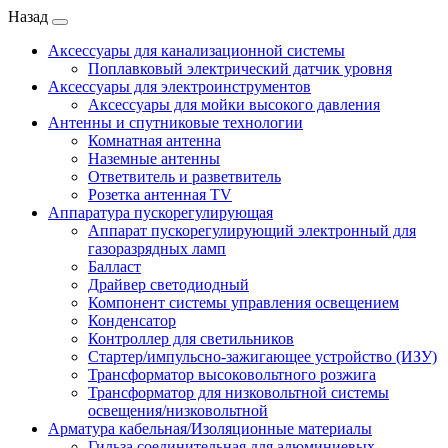
Назад
Аксессуары для канализационной системы
Поплавковый электрический датчик уровня
Аксессуары для электроинструментов
Аксессуары для мойки высокого давления
Антенны и спутниковые технологии
Комнатная антенна
Наземные антенны
Ответвитель и разветвитель
Розетка антенная TV
Аппаратура пускорегулирующая
Аппарат пускорегулирующий электронный для
газоразрядных ламп
Балласт
Драйвер светодиодный
Компонент системы управления освещением
Конденсатор
Контроллер для светильников
Стартер/импульсно-зажигающее устройство (ИЗУ)
Трансформатор высоковольтного розжига
Трансформатор для низковольтной системы
освещения/низковольтной
Арматура кабельная/Изоляционные материалы
Гильза соединительная для алюминиевых