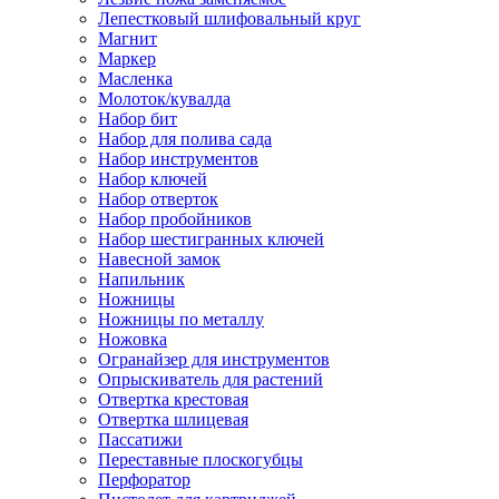
Лепестковый шлифовальный круг
Магнит
Маркер
Масленка
Молоток/кувалда
Набор бит
Набор для полива сада
Набор инструментов
Набор ключей
Набор отверток
Набор пробойников
Набор шестигранных ключей
Навесной замок
Напильник
Ножницы
Ножницы по металлу
Ножовка
Огранайзер для инструментов
Опрыскиватель для растений
Отвертка крестовая
Отвертка шлицевая
Пассатижи
Переставные плоскогубцы
Перфоратор