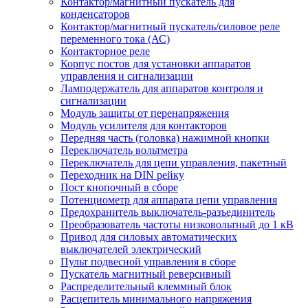
Контактор/магнитный пускатель для
конденсаторов
Контактор/магнитный пускатель/силовое реле
переменного тока (АС)
Контакторное реле
Корпус постов для установки аппаратов
управления и сигнализации
Ламподержатель для аппаратов контроля и
сигнализации
Модуль защиты от перенапряжения
Модуль усилителя для контакторов
Передняя часть (головка) нажимной кнопки
Переключатель вольтметра
Переключатель для цепи управления, пакетный
Переходник на DIN рейку
Пост кнопочный в сборе
Потенциометр для аппарата цепи управления
Предохранитель выключатель-разъединитель
Преобразователь частоты низковольтный до 1 кВ
Привод для силовых автоматических
выключателей электрический
Пульт подвесной управления в сборе
Пускатель магнитный реверсивный
Распределительный клеммный блок
Расцепитель минимального напряжения