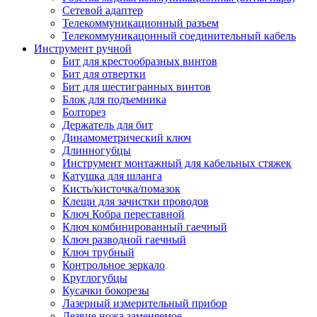
Сетевой адаптер
Телекоммуникационный разъем
Телекоммуникацонный соединительный кабель
Инструмент ручной
Бит для крестообразных винтов
Бит для отвертки
Бит для шестигранных винтов
Блок для подъемника
Болторез
Держатель для бит
Динамометрический ключ
Длинногубцы
Инструмент монтажный для кабельных стяжек
Катушка для шланга
Кисть/кисточка/помазок
Клещи для зачистки проводов
Ключ Кобра переставной
Ключ комбинированный гаечный
Ключ разводной гаечный
Ключ трубный
Контрольное зеркало
Круглогубцы
Кусачки бокорезы
Лазерный измерительный прибор
Лезвие ножа заменяемое