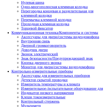
Нулевая шина
Одно-многополюсная клеммная колодка
Перегородка концевая и разделительная для
клеммной колодки
Перемычка клеммной колодки
Проходная клеммная колодка
Торцевой фиксатор
Коммуникационная техника/Компоненты и системы
Аксессуары для двери/системы видеодомофона
Внутренняя связь
Дверной громкоговоритель
Доводчик двери
Звонок электрический
Знак безопасности/Предупреждающий знак
Кнопка дверного звонка
Монитор для двери/системы видеодомофона
Контрольно-измерительные приборы
Аксессуары для измерительных приборов
Детектор скрытой проводки
Измеритель температуры и климата
Измерительное-/испытательное оборудование для
Индикатор низкого напряжения
Клещи токоизмерительные
Контрольный стержень
Мультиметр