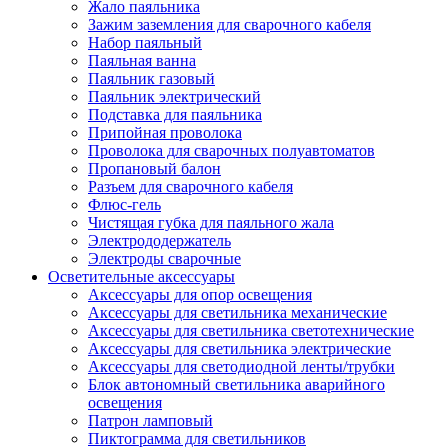
Жало паяльника
Зажим заземления для сварочного кабеля
Набор паяльный
Паяльная ванна
Паяльник газовый
Паяльник электрический
Подставка для паяльника
Припойная проволока
Проволока для сварочных полуавтоматов
Пропановый балон
Разъем для сварочного кабеля
Флюс-гель
Чистящая губка для паяльного жала
Электрододержатель
Электроды сварочные
Осветительные аксессуары
Аксессуары для опор освещения
Аксессуары для светильника механические
Аксессуары для светильника светотехнические
Аксессуары для светильника электрические
Аксессуары для светодиодной ленты/трубки
Блок автономный светильника аварийного
освещения
Патрон ламповый
Пиктограмма для светильников