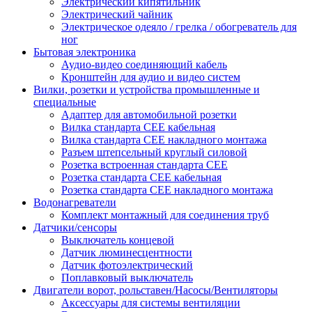
Электрический кипятильник
Электрический чайник
Электрическое одеяло / грелка / обогреватель для
ног
Бытовая электроника
Аудио-видео соединяющий кабель
Кронштейн для аудио и видео систем
Вилки, розетки и устройства промышленные и
специальные
Адаптер для автомобильной розетки
Вилка стандарта CEE кабельная
Вилка стандарта CEE накладного монтажа
Разъем штепсельный круглый силовой
Розетка встроенная стандарта CEE
Розетка стандарта СЕЕ кабельная
Розетка стандарта СЕЕ накладного монтажа
Водонагреватели
Комплект монтажный для соединения труб
Датчики/сенсоры
Выключатель концевой
Датчик люминесцентности
Датчик фотоэлектрический
Поплавковый выключатель
Двигатели ворот, рольставен/Насосы/Вентиляторы
Аксессуары для системы вентиляции