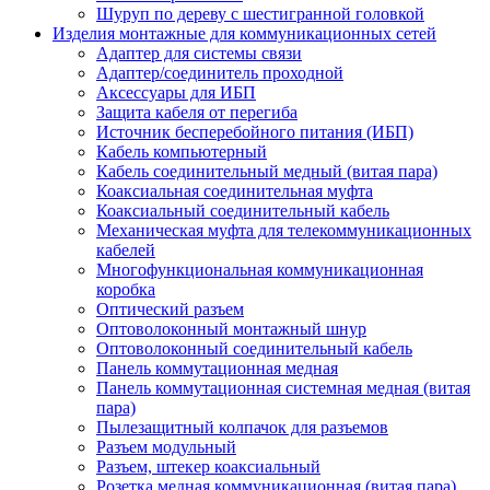
Шуруп по дереву с шестигранной головкой
Изделия монтажные для коммуникационных сетей
Адаптер для системы связи
Адаптер/соединитель проходной
Аксессуары для ИБП
Защита кабеля от перегиба
Источник бесперебойного питания (ИБП)
Кабель компьютерный
Кабель соединительный медный (витая пара)
Коаксиальная соединительная муфта
Коаксиальный соединительный кабель
Механическая муфта для телекоммуникационных
кабелей
Многофункциональная коммуникационная
коробка
Оптический разъем
Оптоволоконный монтажный шнур
Оптоволоконный соединительный кабель
Панель коммутационная медная
Панель коммутационная системная медная (витая
пара)
Пылезащитный колпачок для разъемов
Разъем модульный
Разъем, штекер коаксиальный
Розетка медная коммуникационная (витая пара)