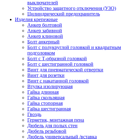
выключателей
Устройство защитного отключения (УЗО)
Цилиндрический предохранитель
Изделия крепежные
Анкер болтовой
Анкер забивной
Анкер клиновой
Болт анкерный
Болт с полукруглой головкой и квадратным
подголовком
Болт с Т-образной головкой
Болт с шестигранной головкой
Винт для пневматической отвертки
Винт для розетки
Винт с накатанной головкой
Втулка изолирующая
Гайка длинная
Гайка скользящая
Гайка стопорная
Гайка шестигранная
Гвоздь
Герметик, монтажная пена
Дюбель для полых стен
Дюбель резьбовой
Дюбель универсальный /вставка