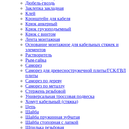
Дюбель-гвоздь
Заклепка закладная
Клей
Кронштейн для кабеля
Крюк анкерный
Крюк грузоподъемный
Крюк с винтом
Лента монтажная
Основание монтажное для кабельных стяжек и
элементов
Растворитель
Рым-гайка
Саморез
Саморез для древесностружечной плиты/ГСК/ГВЛ
плиты
Саморез по дереву
Саморез по металлу
Стержень резьбовой
Универсальная троссовая подвеска
Хомут кабельный (стяжка)
Цепь
Шайба
Шайба пружинная зубчатая
Шайба стопорная с лапкой
Шпилька резьбовая