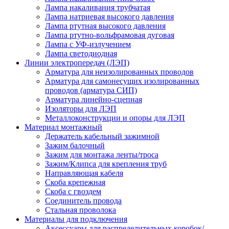
Лампа накаливания трубчатая
Лампа натриевая высокого давления
Лампа ртутная высокого давления
Лампа ртутно-вольфрамовая дуговая
Лампа с УФ-излучением
Лампа светодиодная
Линии электропередач (ЛЭП)
Арматура для неизолированных проводов
Арматура для самонесущих изолированных
проводов (арматура СИП)
Арматура линейно-сцепная
Изоляторы для ЛЭП
Металлоконструкции и опоры для ЛЭП
Материал монтажный
Держатель кабельный зажимной
Зажим балочный
Зажим для монтажа ленты/троса
Зажим/Клипса для крепления труб
Направляющая кабеля
Скоба крепежная
Скоба с гвоздем
Соединитель провода
Стальная проволока
Материалы для подключения
Аксессуары для распределительных коробок/