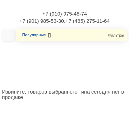
+7 (910) 975-48-74
+7 (901) 985-53-30,+7 (485) 275-11-64
Популярные
Фильтры
Главная
Каналы настенного и потолочного монтажа
Зажим кабельный для кабель-канала
Извините, товаров выбранного типа сегодня нет в
Зажим кабельный для кабель-канала
продаже