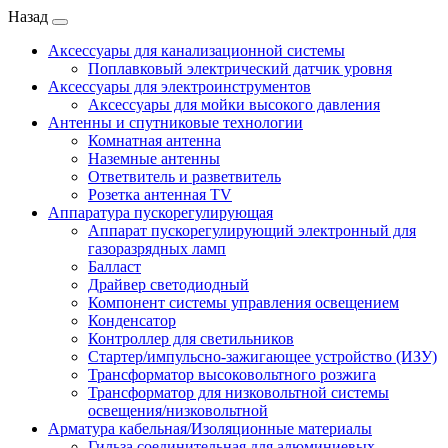
Назад
Аксессуары для канализационной системы
Поплавковый электрический датчик уровня
Аксессуары для электроинструментов
Аксессуары для мойки высокого давления
Антенны и спутниковые технологии
Комнатная антенна
Наземные антенны
Ответвитель и разветвитель
Розетка антенная TV
Аппаратура пускорегулирующая
Аппарат пускорегулирующий электронный для
газоразрядных ламп
Балласт
Драйвер светодиодный
Компонент системы управления освещением
Конденсатор
Контроллер для светильников
Стартер/импульсно-зажигающее устройство (ИЗУ)
Трансформатор высоковольтного розжига
Трансформатор для низковольтной системы
освещения/низковольтной
Арматура кабельная/Изоляционные материалы
Гильза соединительная для алюминиевых