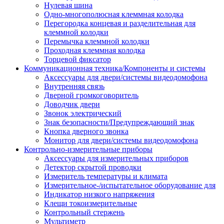
Нулевая шина
Одно-многополюсная клеммная колодка
Перегородка концевая и разделительная для
клеммной колодки
Перемычка клеммной колодки
Проходная клеммная колодка
Торцевой фиксатор
Коммуникационная техника/Компоненты и системы
Аксессуары для двери/системы видеодомофона
Внутренняя связь
Дверной громкоговоритель
Доводчик двери
Звонок электрический
Знак безопасности/Предупреждающий знак
Кнопка дверного звонка
Монитор для двери/системы видеодомофона
Контрольно-измерительные приборы
Аксессуары для измерительных приборов
Детектор скрытой проводки
Измеритель температуры и климата
Измерительное-/испытательное оборудование для
Индикатор низкого напряжения
Клещи токоизмерительные
Контрольный стержень
Мультиметр