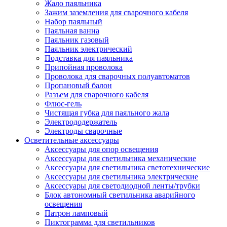
Жало паяльника
Зажим заземления для сварочного кабеля
Набор паяльный
Паяльная ванна
Паяльник газовый
Паяльник электрический
Подставка для паяльника
Припойная проволока
Проволока для сварочных полуавтоматов
Пропановый балон
Разъем для сварочного кабеля
Флюс-гель
Чистящая губка для паяльного жала
Электрододержатель
Электроды сварочные
Осветительные аксессуары
Аксессуары для опор освещения
Аксессуары для светильника механические
Аксессуары для светильника светотехнические
Аксессуары для светильника электрические
Аксессуары для светодиодной ленты/трубки
Блок автономный светильника аварийного
освещения
Патрон ламповый
Пиктограмма для светильников