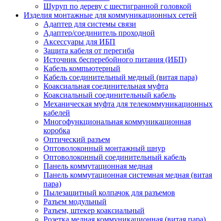
Шуруп по дереву с шестигранной головкой
Изделия монтажные для коммуникационных сетей
Адаптер для системы связи
Адаптер/соединитель проходной
Аксессуары для ИБП
Защита кабеля от перегиба
Источник бесперебойного питания (ИБП)
Кабель компьютерный
Кабель соединительный медный (витая пара)
Коаксиальная соединительная муфта
Коаксиальный соединительный кабель
Механическая муфта для телекоммуникационных
кабелей
Многофункциональная коммуникационная
коробка
Оптический разъем
Оптоволоконный монтажный шнур
Оптоволоконный соединительный кабель
Панель коммутационная медная
Панель коммутационная системная медная (витая
пара)
Пылезащитный колпачок для разъемов
Разъем модульный
Разъем, штекер коаксиальный
Розетка медная коммуникационная (витая пара)