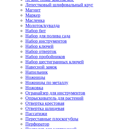
Лепестковый шлифовальный круг
Магнит
Маркер
Масленка
Молоток/кувалда
Набор бит
Набор для полива сада
Набор инструментов
Набор ключей
Набор отверток
Набор пробойников
Набор шестигранных ключей
Навесной замок
Напильник
Ножницы
Ножницы по металлу
Ножовка
Огранайзер для инструментов
Опрыскиватель для растений
Отвертка крестовая
Отвертка шлицевая
Пассатижи
Переставные плоскогубцы
Перфоратор