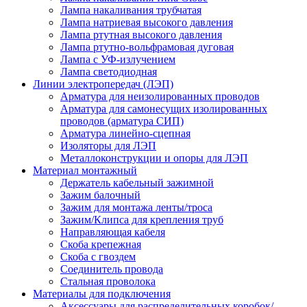
Лампа накаливания трубчатая
Лампа натриевая высокого давления
Лампа ртутная высокого давления
Лампа ртутно-вольфрамовая дуговая
Лампа с УФ-излучением
Лампа светодиодная
Линии электропередач (ЛЭП)
Арматура для неизолированных проводов
Арматура для самонесущих изолированных
проводов (арматура СИП)
Арматура линейно-сцепная
Изоляторы для ЛЭП
Металлоконструкции и опоры для ЛЭП
Материал монтажный
Держатель кабельный зажимной
Зажим балочный
Зажим для монтажа ленты/троса
Зажим/Клипса для крепления труб
Направляющая кабеля
Скоба крепежная
Скоба с гвоздем
Соединитель провода
Стальная проволока
Материалы для подключения
Аксессуары для распределительных коробок/