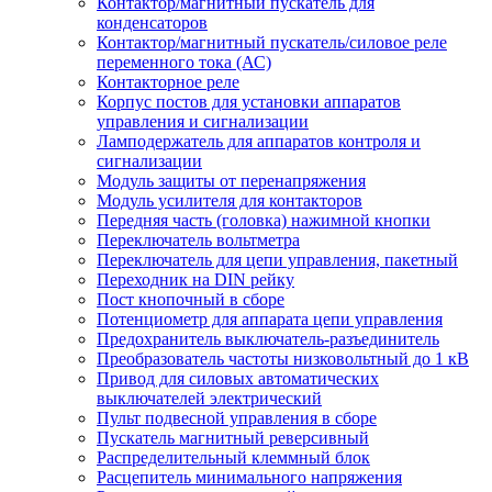
Контактор/магнитный пускатель для
конденсаторов
Контактор/магнитный пускатель/силовое реле
переменного тока (АС)
Контакторное реле
Корпус постов для установки аппаратов
управления и сигнализации
Ламподержатель для аппаратов контроля и
сигнализации
Модуль защиты от перенапряжения
Модуль усилителя для контакторов
Передняя часть (головка) нажимной кнопки
Переключатель вольтметра
Переключатель для цепи управления, пакетный
Переходник на DIN рейку
Пост кнопочный в сборе
Потенциометр для аппарата цепи управления
Предохранитель выключатель-разъединитель
Преобразователь частоты низковольтный до 1 кВ
Привод для силовых автоматических
выключателей электрический
Пульт подвесной управления в сборе
Пускатель магнитный реверсивный
Распределительный клеммный блок
Расцепитель минимального напряжения