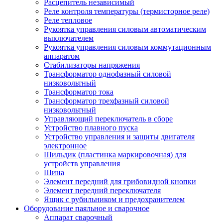
Расцепитель независимый
Реле контроля температуры (термисторное реле)
Реле тепловое
Рукоятка управления силовым автоматическим
выключателем
Рукоятка управления силовым коммутационным
аппаратом
Стабилизаторы напряжения
Трансформатор однофазный силовой
низковольтный
Трансформатор тока
Трансформатор трехфазный силовой
низковольтный
Управляющий переключатель в сборе
Устройство плавного пуска
Устройство управления и защиты двигателя
электронное
Шильдик (пластинка маркировочная) для
устройств управления
Шина
Элемент передний для грибовидной кнопки
Элемент передний переключателя
Ящик с рубильником и предохранителем
Оборудование паяльное и сварочное
Аппарат сварочный