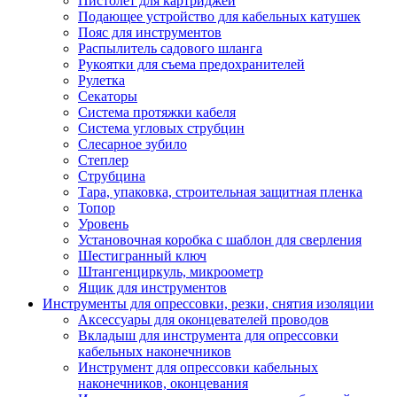
Пистолет для картриджей
Подающее устройство для кабельных катушек
Пояс для инструментов
Распылитель садового шланга
Рукоятки для съема предохранителей
Рулетка
Секаторы
Система протяжки кабеля
Система угловых струбцин
Слесарное зубило
Степлер
Струбцина
Тара, упаковка, строительная защитная пленка
Топор
Уровень
Установочная коробка с шаблон для сверления
Шестигранный ключ
Штангенциркуль, микроометр
Ящик для инструментов
Инструменты для опрессовки, резки, снятия изоляции
Аксессуары для оконцевателей проводов
Вкладыш для инструмента для опрессовки
кабельных наконечников
Инструмент для опрессовки кабельных
наконечников, оконцевания