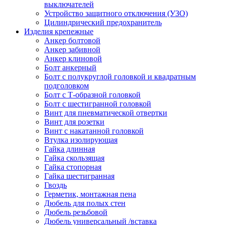
выключателей
Устройство защитного отключения (УЗО)
Цилиндрический предохранитель
Изделия крепежные
Анкер болтовой
Анкер забивной
Анкер клиновой
Болт анкерный
Болт с полукруглой головкой и квадратным
подголовком
Болт с Т-образной головкой
Болт с шестигранной головкой
Винт для пневматической отвертки
Винт для розетки
Винт с накатанной головкой
Втулка изолирующая
Гайка длинная
Гайка скользящая
Гайка стопорная
Гайка шестигранная
Гвоздь
Герметик, монтажная пена
Дюбель для полых стен
Дюбель резьбовой
Дюбель универсальный /вставка