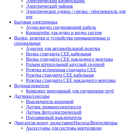
Электрический кипятильник
Электрический чайник
Электрическое одеяло / грелка / обогреватель для
ног
Бытовая электроника
Аудио-видео соединяющий кабель
Кронштейн для аудио и видео систем
Вилки, розетки и устройства промышленные и
специальные
Адаптер для автомобильной розетки
Вилка стандарта CEE кабельная
Вилка стандарта CEE накладного монтажа
Разъем штепсельный круглый силовой
Розетка встроенная стандарта CEE
Розетка стандарта СЕЕ кабельная
Розетка стандарта СЕЕ накладного монтажа
Водонагреватели
Комплект монтажный для соединения труб
Датчики/сенсоры
Выключатель концевой
Датчик люминесцентности
Датчик фотоэлектрический
Поплавковый выключатель
Двигатели ворот, рольставен/Насосы/Вентиляторы
Аксессуары для системы вентиляции