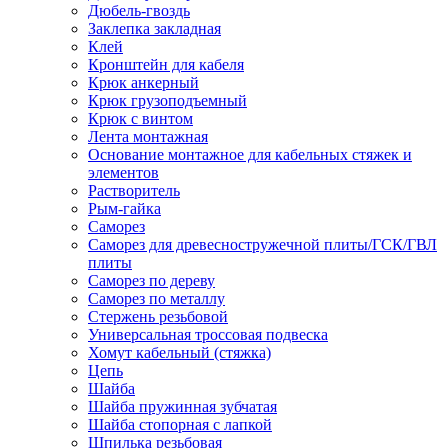
Дюбель-гвоздь
Заклепка закладная
Клей
Кронштейн для кабеля
Крюк анкерный
Крюк грузоподъемный
Крюк с винтом
Лента монтажная
Основание монтажное для кабельных стяжек и
элементов
Растворитель
Рым-гайка
Саморез
Саморез для древесностружечной плиты/ГСК/ГВЛ
плиты
Саморез по дереву
Саморез по металлу
Стержень резьбовой
Универсальная троссовая подвеска
Хомут кабельный (стяжка)
Цепь
Шайба
Шайба пружинная зубчатая
Шайба стопорная с лапкой
Шпилька резьбовая