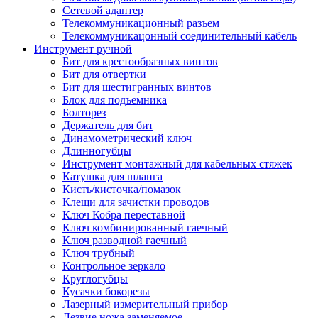
Сетевой адаптер
Телекоммуникационный разъем
Телекоммуникацонный соединительный кабель
Инструмент ручной
Бит для крестообразных винтов
Бит для отвертки
Бит для шестигранных винтов
Блок для подъемника
Болторез
Держатель для бит
Динамометрический ключ
Длинногубцы
Инструмент монтажный для кабельных стяжек
Катушка для шланга
Кисть/кисточка/помазок
Клещи для зачистки проводов
Ключ Кобра переставной
Ключ комбинированный гаечный
Ключ разводной гаечный
Ключ трубный
Контрольное зеркало
Круглогубцы
Кусачки бокорезы
Лазерный измерительный прибор
Лезвие ножа заменяемое