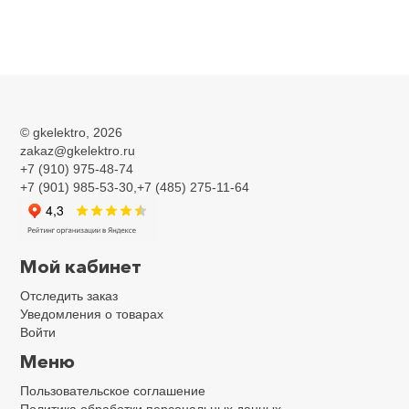
Главная
Пункты установки измерительных приборов
Пункты установки измерительных
©
gkelektro
, 2026
zakaz@gkelektro.ru
приборов
+7 (910) 975-48-74
+7 (901) 985-53-30,+7 (485) 275-11-64
Мой кабинет
Отследить заказ
Уведомления о товарах
Войти
Щит учетно-
Меню
распределительный
Пользовательское соглашение