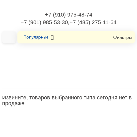
+7 (910) 975-48-74
+7 (901) 985-53-30,+7 (485) 275-11-64
Популярные
Фильтры
Главная
Электроустановочные изделия
Реле времени механическое для электроустановочных
устройств
Извините, товаров выбранного типа сегодня нет в
продаже
Реле времени механическое для
электроустановочных устройств