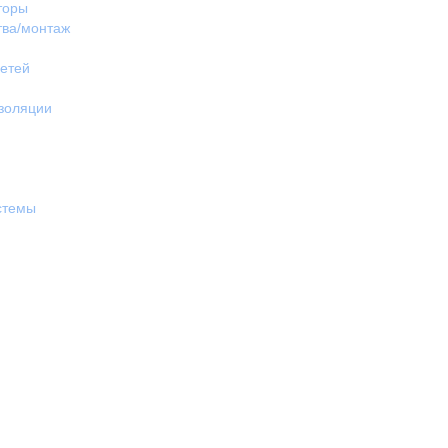
торы
тва/монтаж
етей
изоляции
стемы