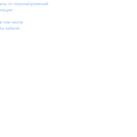
щиты от перенапряжений
изации
в том числе
ты кабеля