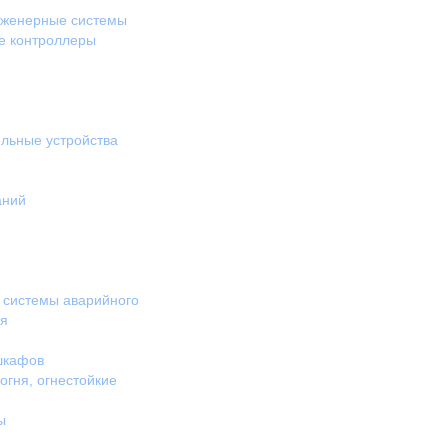
нженерные системы
е контроллеры
льные устройства
аний
 системы аварийного
ия
шкафов
гня, огнестойкие
ы