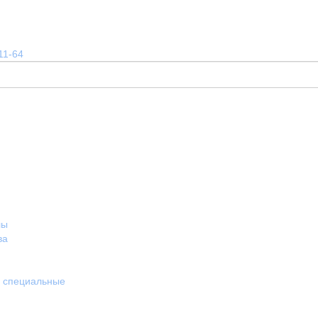
11-64
лы
ва
и специальные