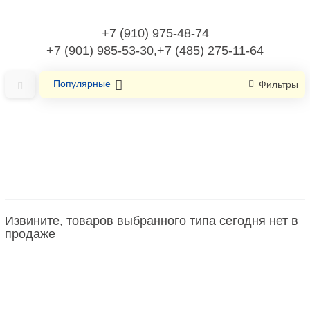
+7 (910) 975-48-74
+7 (901) 985-53-30,+7 (485) 275-11-64
Популярные
Фильтры
Главная
распределение электроэнергии/распределительные
устройства
Извините, товаров выбранного типа сегодня нет в
Заземляющая шина для распределительного щита
продаже
Заземляющая шина для
распределительного щита