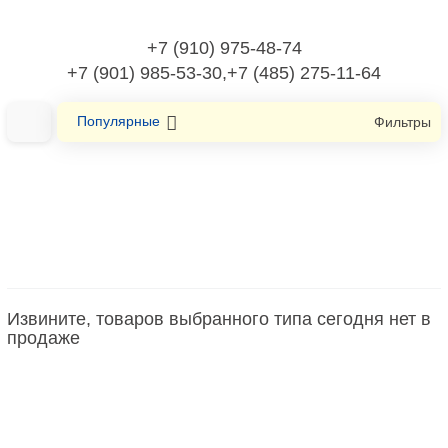
+7 (910) 975-48-74
+7 (901) 985-53-30,+7 (485) 275-11-64
Популярные
Фильтры
Главная
Бытовая техника мелкая
Устройство защиты от животных, насекомых
Извините, товаров выбранного типа сегодня нет в
Устройство защиты от животных,
продаже
насекомых