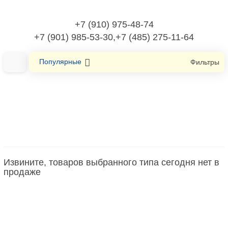
+7 (910) 975-48-74
+7 (901) 985-53-30,+7 (485) 275-11-64
Популярные
Фильтры
Главная
Оборудование низковольтное
Контактор/магнитный пускатель для конденсаторов
Извините, товаров выбранного типа сегодня нет в
Контактор/магнитный пускатель для
продаже
конденсаторов