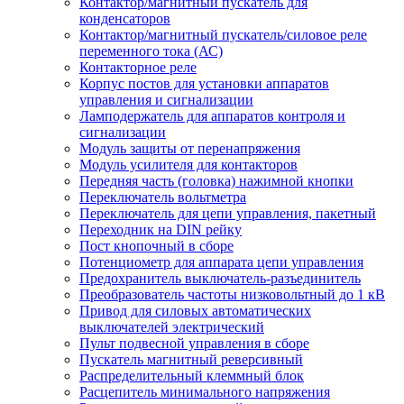
Контактор/магнитный пускатель для
конденсаторов
Контактор/магнитный пускатель/силовое реле
переменного тока (АС)
Контакторное реле
Корпус постов для установки аппаратов
управления и сигнализации
Ламподержатель для аппаратов контроля и
сигнализации
Модуль защиты от перенапряжения
Модуль усилителя для контакторов
Передняя часть (головка) нажимной кнопки
Переключатель вольтметра
Переключатель для цепи управления, пакетный
Переходник на DIN рейку
Пост кнопочный в сборе
Потенциометр для аппарата цепи управления
Предохранитель выключатель-разъединитель
Преобразователь частоты низковольтный до 1 кВ
Привод для силовых автоматических
выключателей электрический
Пульт подвесной управления в сборе
Пускатель магнитный реверсивный
Распределительный клеммный блок
Расцепитель минимального напряжения