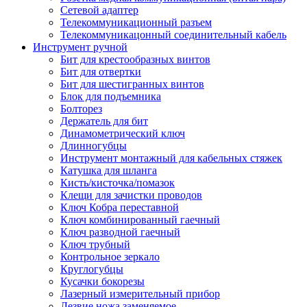
Сетевой адаптер
Телекоммуникационный разъем
Телекоммуникацонный соединительный кабель
Инструмент ручной
Бит для крестообразных винтов
Бит для отвертки
Бит для шестигранных винтов
Блок для подъемника
Болторез
Держатель для бит
Динамометрический ключ
Длинногубцы
Инструмент монтажный для кабельных стяжек
Катушка для шланга
Кисть/кисточка/помазок
Клещи для зачистки проводов
Ключ Кобра переставной
Ключ комбинированный гаечный
Ключ разводной гаечный
Ключ трубный
Контрольное зеркало
Круглогубцы
Кусачки бокорезы
Лазерный измерительный прибор
Лезвие ножа заменяемое