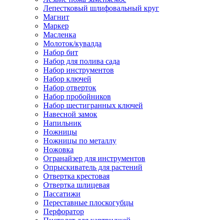
Лепестковый шлифовальный круг
Магнит
Маркер
Масленка
Молоток/кувалда
Набор бит
Набор для полива сада
Набор инструментов
Набор ключей
Набор отверток
Набор пробойников
Набор шестигранных ключей
Навесной замок
Напильник
Ножницы
Ножницы по металлу
Ножовка
Огранайзер для инструментов
Опрыскиватель для растений
Отвертка крестовая
Отвертка шлицевая
Пассатижи
Переставные плоскогубцы
Перфоратор