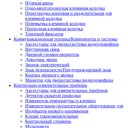
Нулевая шина
Одно-многополюсная клеммная колодка
Перегородка концевая и разделительная для
клеммной колодки
Перемычка клеммной колодки
Проходная клеммная колодка
Торцевой фиксатор
Коммуникационная техника/Компоненты и системы
Аксессуары для двери/системы видеодомофона
Внутренняя связь
Дверной громкоговоритель
Доводчик двери
Звонок электрический
Знак безопасности/Предупреждающий знак
Кнопка дверного звонка
Монитор для двери/системы видеодомофона
Контрольно-измерительные приборы
Аксессуары для измерительных приборов
Детектор скрытой проводки
Измеритель температуры и климата
Измерительное-/испытательное оборудование для
Индикатор низкого напряжения
Клещи токоизмерительные
Контрольный стержень
Мультиметр