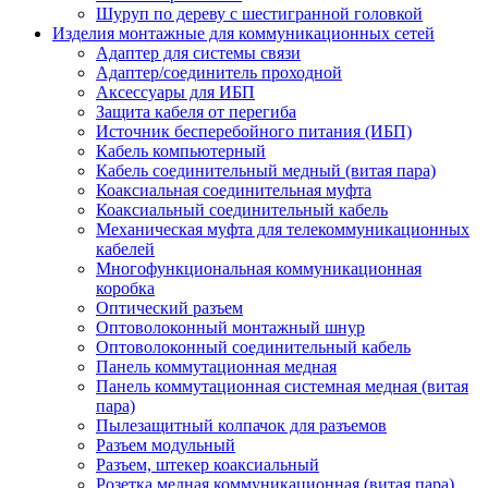
Шуруп по дереву с шестигранной головкой
Изделия монтажные для коммуникационных сетей
Адаптер для системы связи
Адаптер/соединитель проходной
Аксессуары для ИБП
Защита кабеля от перегиба
Источник бесперебойного питания (ИБП)
Кабель компьютерный
Кабель соединительный медный (витая пара)
Коаксиальная соединительная муфта
Коаксиальный соединительный кабель
Механическая муфта для телекоммуникационных
кабелей
Многофункциональная коммуникационная
коробка
Оптический разъем
Оптоволоконный монтажный шнур
Оптоволоконный соединительный кабель
Панель коммутационная медная
Панель коммутационная системная медная (витая
пара)
Пылезащитный колпачок для разъемов
Разъем модульный
Разъем, штекер коаксиальный
Розетка медная коммуникационная (витая пара)