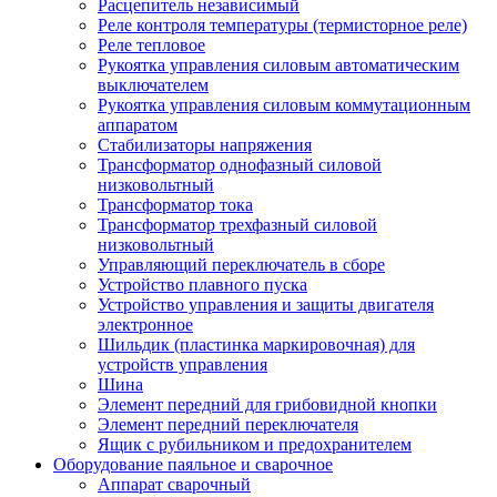
Расцепитель независимый
Реле контроля температуры (термисторное реле)
Реле тепловое
Рукоятка управления силовым автоматическим
выключателем
Рукоятка управления силовым коммутационным
аппаратом
Стабилизаторы напряжения
Трансформатор однофазный силовой
низковольтный
Трансформатор тока
Трансформатор трехфазный силовой
низковольтный
Управляющий переключатель в сборе
Устройство плавного пуска
Устройство управления и защиты двигателя
электронное
Шильдик (пластинка маркировочная) для
устройств управления
Шина
Элемент передний для грибовидной кнопки
Элемент передний переключателя
Ящик с рубильником и предохранителем
Оборудование паяльное и сварочное
Аппарат сварочный