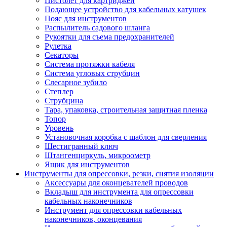
Пистолет для картриджей
Подающее устройство для кабельных катушек
Пояс для инструментов
Распылитель садового шланга
Рукоятки для съема предохранителей
Рулетка
Секаторы
Система протяжки кабеля
Система угловых струбцин
Слесарное зубило
Степлер
Струбцина
Тара, упаковка, строительная защитная пленка
Топор
Уровень
Установочная коробка с шаблон для сверления
Шестигранный ключ
Штангенциркуль, микроометр
Ящик для инструментов
Инструменты для опрессовки, резки, снятия изоляции
Аксессуары для оконцевателей проводов
Вкладыш для инструмента для опрессовки
кабельных наконечников
Инструмент для опрессовки кабельных
наконечников, оконцевания