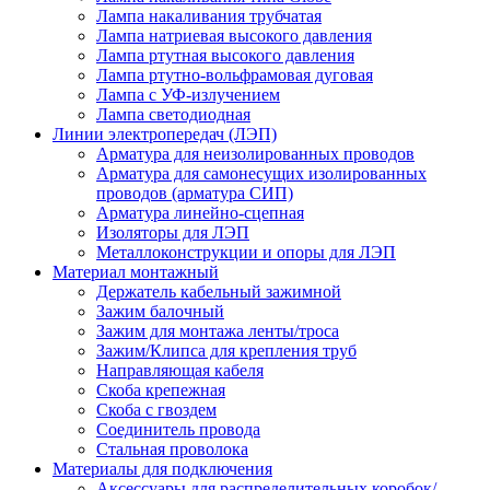
Лампа накаливания трубчатая
Лампа натриевая высокого давления
Лампа ртутная высокого давления
Лампа ртутно-вольфрамовая дуговая
Лампа с УФ-излучением
Лампа светодиодная
Линии электропередач (ЛЭП)
Арматура для неизолированных проводов
Арматура для самонесущих изолированных
проводов (арматура СИП)
Арматура линейно-сцепная
Изоляторы для ЛЭП
Металлоконструкции и опоры для ЛЭП
Материал монтажный
Держатель кабельный зажимной
Зажим балочный
Зажим для монтажа ленты/троса
Зажим/Клипса для крепления труб
Направляющая кабеля
Скоба крепежная
Скоба с гвоздем
Соединитель провода
Стальная проволока
Материалы для подключения
Аксессуары для распределительных коробок/