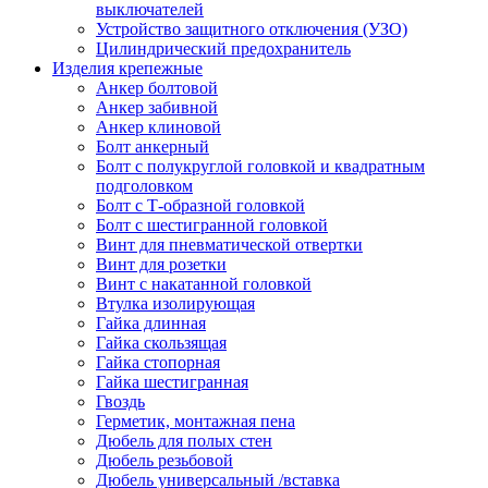
выключателей
Устройство защитного отключения (УЗО)
Цилиндрический предохранитель
Изделия крепежные
Анкер болтовой
Анкер забивной
Анкер клиновой
Болт анкерный
Болт с полукруглой головкой и квадратным
подголовком
Болт с Т-образной головкой
Болт с шестигранной головкой
Винт для пневматической отвертки
Винт для розетки
Винт с накатанной головкой
Втулка изолирующая
Гайка длинная
Гайка скользящая
Гайка стопорная
Гайка шестигранная
Гвоздь
Герметик, монтажная пена
Дюбель для полых стен
Дюбель резьбовой
Дюбель универсальный /вставка