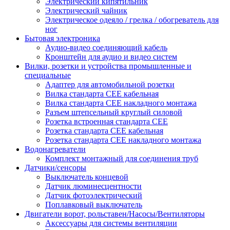
Электрический кипятильник
Электрический чайник
Электрическое одеяло / грелка / обогреватель для
ног
Бытовая электроника
Аудио-видео соединяющий кабель
Кронштейн для аудио и видео систем
Вилки, розетки и устройства промышленные и
специальные
Адаптер для автомобильной розетки
Вилка стандарта CEE кабельная
Вилка стандарта CEE накладного монтажа
Разъем штепсельный круглый силовой
Розетка встроенная стандарта CEE
Розетка стандарта СЕЕ кабельная
Розетка стандарта СЕЕ накладного монтажа
Водонагреватели
Комплект монтажный для соединения труб
Датчики/сенсоры
Выключатель концевой
Датчик люминесцентности
Датчик фотоэлектрический
Поплавковый выключатель
Двигатели ворот, рольставен/Насосы/Вентиляторы
Аксессуары для системы вентиляции