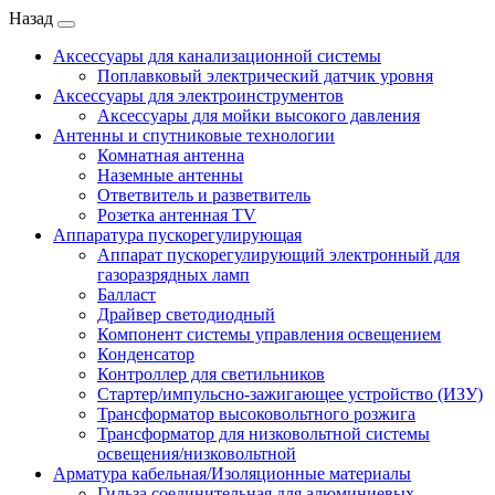
Назад
Аксессуары для канализационной системы
Поплавковый электрический датчик уровня
Аксессуары для электроинструментов
Аксессуары для мойки высокого давления
Антенны и спутниковые технологии
Комнатная антенна
Наземные антенны
Ответвитель и разветвитель
Розетка антенная TV
Аппаратура пускорегулирующая
Аппарат пускорегулирующий электронный для
газоразрядных ламп
Балласт
Драйвер светодиодный
Компонент системы управления освещением
Конденсатор
Контроллер для светильников
Стартер/импульсно-зажигающее устройство (ИЗУ)
Трансформатор высоковольтного розжига
Трансформатор для низковольтной системы
освещения/низковольтной
Арматура кабельная/Изоляционные материалы
Гильза соединительная для алюминиевых