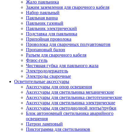
Жало паяльника
Зажим заземления для сварочного кабеля
Набор паяльный
Паяльная ванна
Паяльник газовый
Паяльник электрический
Подставка для паяльника
Припойная проволока
Проволока для сварочных полуавтоматов
Пропановый балон
Разъем для сварочного кабеля
Флюс-гель
Чистящая губка для паяльного жала
Электрододержатель
Электроды сварочные
Осветительные аксессуары
Аксессуары для опор освещения
Аксессуары для светильника механические
Аксессуары для светильника светотехнические
Аксессуары для светильника электрические
Аксессуары для светодиодной ленты/трубки
Блок автономный светильника аварийного
освещения
Патрон ламповый
Пиктограмма для светильников