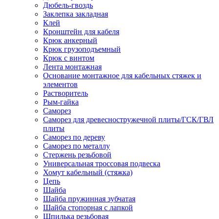
Дюбель-гвоздь
Заклепка закладная
Клей
Кронштейн для кабеля
Крюк анкерный
Крюк грузоподъемный
Крюк с винтом
Лента монтажная
Основание монтажное для кабельных стяжек и
элементов
Растворитель
Рым-гайка
Саморез
Саморез для древесностружечной плиты/ГСК/ГВЛ
плиты
Саморез по дереву
Саморез по металлу
Стержень резьбовой
Универсальная троссовая подвеска
Хомут кабельный (стяжка)
Цепь
Шайба
Шайба пружинная зубчатая
Шайба стопорная с лапкой
Шпилька резьбовая