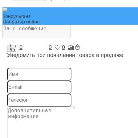
Системы скрытой проводки под полом
Системы электрических распределительных шкафо
Консультант
Оператор online
Системы, препятствующие распространению огня, 
Соединители для шлангов и рукавов
0
0
0
Установочные устройства для системной шины
x
Уведомить при появлении товара в продаже
Устройства безопасности
Устройства заземления, молниезащиты и защиты 
Устройства оптической и акустической сигнализаци
Учетная техника
Электрические распределительные системы (в том 
Электроизоляционные трубы/Трубы для защиты ка
Электроинструменты и аксессуары для них