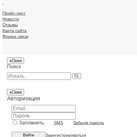
.
Разъемы
Прайс-лист
распределение электроэнергии/распределительные
Новости
Отзывы
Реле
Карта сайта
Форма связи
Светильники
Система штекерного монтажа электросети зданий
x
Close
Система электромонтажных колонн
Поиск
Системы ввода для кабелей и проводов
Системы защиты шланговые
x
Close
Авторизация
Системы охлаждения
Системы пожарной, охранной сигнализации и сист
Запомнить
SMS
Забыли пароль
Системы распределения высокого напряжения
Зарегистрироваться
Войти