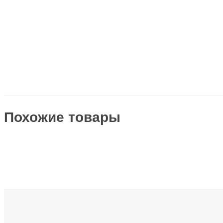
Инструменты для опрессовки, резки, снятия изоляц
Кабеленесущие системы
Кабели и провода
Каналы настенного и потолочного монтажа
Колодки клеммные
Коммуникационная техника/Компоненты и системы
Похожие товары
Контрольно-измерительные приборы
Короба кабельные
Котлы и обогреватели
Лампы
Линии электропередач (ЛЭП)