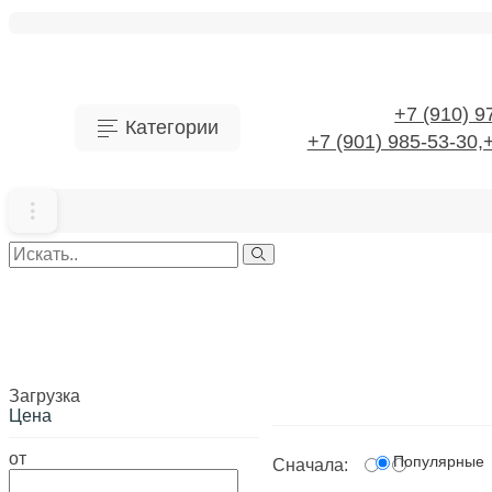
+7 (910) 9
Категории
+7 (901) 985-53-30,
Аксессуары для канализационной системы
Аксессуары для электроинструментов
Загрузка
Антенны и спутниковые технологии
Главная
Цена
Аппаратура пускорегули
Аппаратура пускорегулирующая
Балласт
от
Популярные
Сначала: