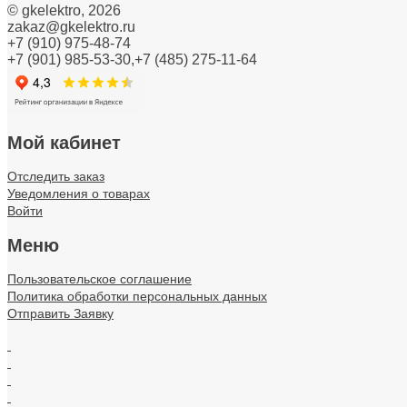
Материал монтажный
©
gkelektro
, 2026
zakaz@gkelektro.ru
Материалы для подключения
+7 (910) 975-48-74
+7 (901) 985-53-30,+7 (485) 275-11-64
Муфты, фитинги сантехнические
Не определено
Мой кабинет
Оборудование низковольтное
О Компании
Доставка
О
Отследить заказ
Оборудование паяльное и сварочное
Уведомления о товарах
Войти
Осветительные аксессуары
Меню
Отопительные приборы/Технологические и инжене
Пользовательское соглашение
Промышленные программируемые логические кон
Политика обработки персональных данных
Отправить Заявку
Пункты установки измерительных приборов
.
Рабочая одежда, охрана труда
.
.
Радиаторы, конвекторы
.