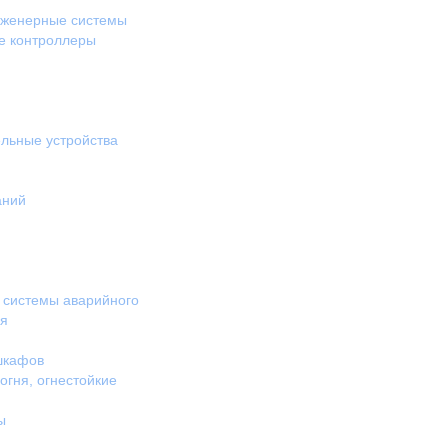
нженерные системы
е контроллеры
льные устройства
аний
 системы аварийного
ия
шкафов
гня, огнестойкие
ы