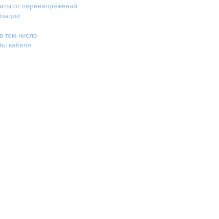
щиты от перенапряжений
изации
в том числе
ты кабеля