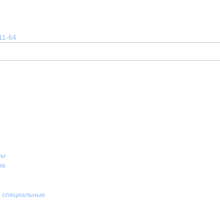
11-64
лы
ва
и специальные