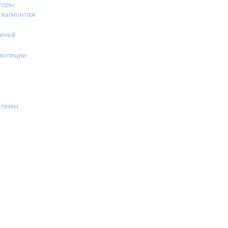
торы
тва/монтаж
етей
изоляции
стемы