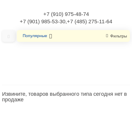
+7 (910) 975-48-74
+7 (901) 985-53-30,+7 (485) 275-11-64
Популярные
Фильтры
Главная
Материалы для подключения
Аксессуары для распределительных коробок/корпусов для
монтажа в
Извините, товаров выбранного типа сегодня нет в
продаже
Аксессуары для распределительных
коробок/корпусов для монтажа в