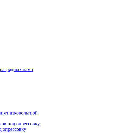
оразрядных ламп
ния/низковольтной
ков под опрессовку
д опрессовку