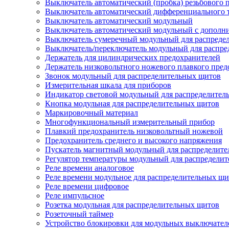
Выключатель автоматический (пробка) резьбового 
Выключатель автоматический дифференциального 
Выключатель автоматический модульный
Выключатель автоматический модульный с дополн
Выключатель сумеречный модульный для распреде
Выключатель/переключатель модульный для распре
Держатель для цилиндрических предохранителей
Держатель низковольтного ножевого плавкого пред
Звонок модульный для распределительных щитов
Измерительная шкала для приборов
Индикатор световой модульный для распределител
Кнопка модульная для распределительных щитов
Маркировочный материал
Многофункциональный измерительный прибор
Плавкий предохранитель низковольтный ножевой
Предохранитель среднего и высокого напряжения
Пускатель магнитный модульный для распределит
Регулятор температуры модульный для распредели
Реле времени аналоговое
Реле времени модульное для распределительных щ
Реле времени цифровое
Реле импульсное
Розетка модульная для распределительных щитов
Розеточный таймер
Устройство блокировки для модульных выключател