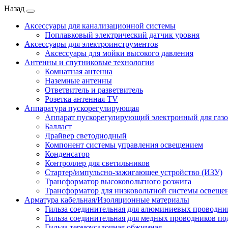
Назад
Аксессуары для канализационной системы
Поплавковый электрический датчик уровня
Аксессуары для электроинструментов
Аксессуары для мойки высокого давления
Антенны и спутниковые технологии
Комнатная антенна
Наземные антенны
Ответвитель и разветвитель
Розетка антенная TV
Аппаратура пускорегулирующая
Аппарат пускорегулирующий электронный для газ
Балласт
Драйвер светодиодный
Компонент системы управления освещением
Конденсатор
Контроллер для светильников
Стартер/импульсно-зажигающее устройство (ИЗУ)
Трансформатор высоковольтного розжига
Трансформатор для низковольтной системы освеще
Арматура кабельная/Изоляционные материалы
Гильза соединительная для алюминиевых проводни
Гильза соединительная для медных проводников по
Гильза термоусадочная обжимная