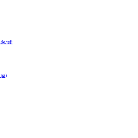
абелей
ра)