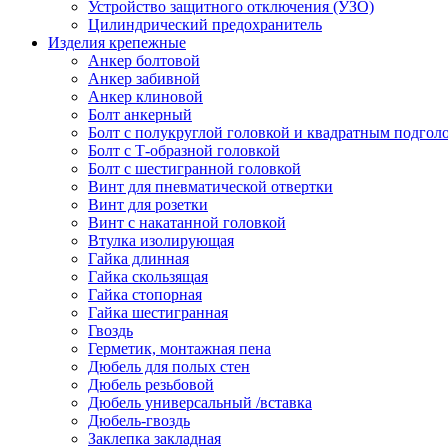
Устройство защитного отключения (УЗО)
Цилиндрический предохранитель
Изделия крепежные
Анкер болтовой
Анкер забивной
Анкер клиновой
Болт анкерный
Болт с полукруглой головкой и квадратным подгол
Болт с Т-образной головкой
Болт с шестигранной головкой
Винт для пневматической отвертки
Винт для розетки
Винт с накатанной головкой
Втулка изолирующая
Гайка длинная
Гайка скользящая
Гайка стопорная
Гайка шестигранная
Гвоздь
Герметик, монтажная пена
Дюбель для полых стен
Дюбель резьбовой
Дюбель универсальный /вставка
Дюбель-гвоздь
Заклепка закладная