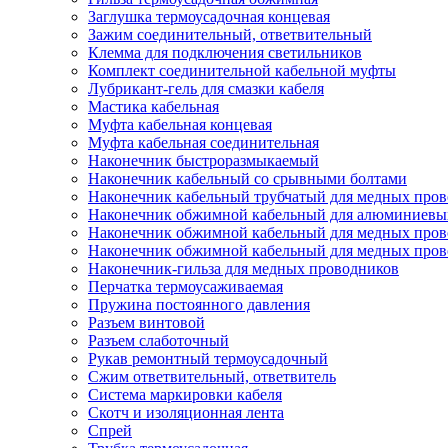
Заглушка термоусадочная концевая
Зажим соединительный, ответвительный
Клемма для подключения светильников
Комплект соединительной кабельной муфты
Лубрикант-гель для смазки кабеля
Мастика кабельная
Муфта кабельная концевая
Муфта кабельная соединительная
Наконечник быстроразмыкаемый
Наконечник кабельный со срывными болтами
Наконечник кабельный трубчатый для медных про
Наконечник обжимной кабельный для алюминиевы
Наконечник обжимной кабельный для медных пров
Наконечник обжимной кабельный для медных пров
Наконечник-гильза для медных проводников
Перчатка термоусаживаемая
Пружина постоянного давления
Разъем винтовой
Разъем слаботочный
Рукав ремонтный термоусадочный
Сжим ответвительный, ответвитель
Система маркировки кабеля
Скотч и изоляционная лента
Спрей