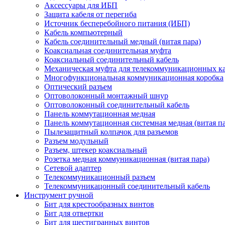
Аксессуары для ИБП
Защита кабеля от перегиба
Источник бесперебойного питания (ИБП)
Кабель компьютерный
Кабель соединительный медный (витая пара)
Коаксиальная соединительная муфта
Коаксиальный соединительный кабель
Механическая муфта для телекоммуникационных к
Многофункциональная коммуникационная коробка
Оптический разъем
Оптоволоконный монтажный шнур
Оптоволоконный соединительный кабель
Панель коммутационная медная
Панель коммутационная системная медная (витая па
Пылезащитный колпачок для разъемов
Разъем модульный
Разъем, штекер коаксиальный
Розетка медная коммуникационная (витая пара)
Сетевой адаптер
Телекоммуникационный разъем
Телекоммуникацонный соединительный кабель
Инструмент ручной
Бит для крестообразных винтов
Бит для отвертки
Бит для шестигранных винтов