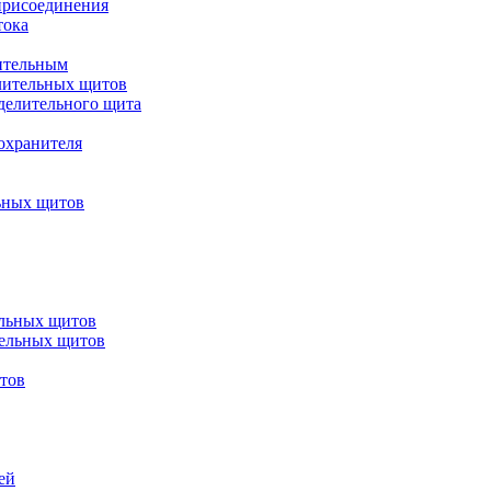
присоединения
тока
ительным
лительных щитов
делительного щита
охранителя
ьных щитов
ельных щитов
тельных щитов
итов
ей