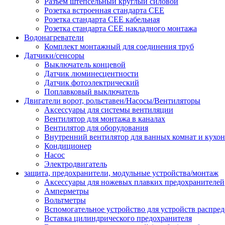
Разъем штепсельный круглый силовой
Розетка встроенная стандарта CEE
Розетка стандарта СЕЕ кабельная
Розетка стандарта СЕЕ накладного монтажа
Водонагреватели
Комплект монтажный для соединения труб
Датчики/сенсоры
Выключатель концевой
Датчик люминесцентности
Датчик фотоэлектрический
Поплавковый выключатель
Двигатели ворот, рольставен/Насосы/Вентиляторы
Аксессуары для системы вентиляции
Вентилятор для монтажа в каналах
Вентилятор для оборудования
Внутренний вентилятор для ванных комнат и кухон
Кондиционер
Насос
Электродвигатель
защита, предохранители, модульные устройства/монтаж
Аксессуары для ножевых плавких предохранителей
Амперметры
Вольтметры
Вспомогательное устройство для устройств распре
Вставка цилиндрического предохранителя