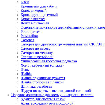
Клей
Кронштейн для кабеля
Крюк анкерный
Крюк грузоподъемный
Крюк с винтом
Лента монтажная
Основание монтажное для кабельных стяжек и эле
Растворитель
Рым-гайка
Саморез
Саморез для древесностружечной плиты/ГСК/ГВЛ 
Саморез по дереву
Саморез по металлу
Стержень резьбовой
Универсальная троссовая подвеска
Хомут кабельный (стяжка)
Цепь
Шайба
Шайба пружинная зубчатая
Шайба стопорная с лапкой
Шпилька резьбовая
Шуруп по дереву с шестигранной головкой
Изделия монтажные для коммуникационных сетей
Адаптер для системы связи
Адаптер/соединитель проходной