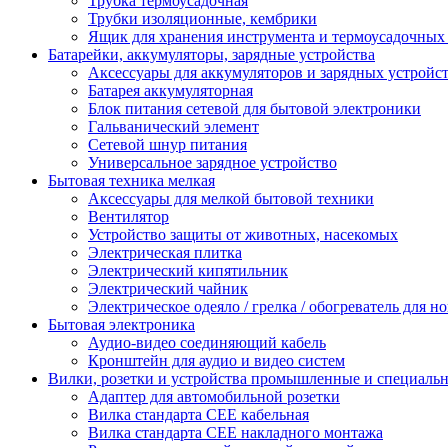
Трубка термоусадочная
Трубки изоляционные, кембрики
Ящик для хранения инструмента и термоусадочных
Батарейки, аккумуляторы, зарядные устройства
Аксессуары для аккумуляторов и зарядных устройс
Батарея аккумуляторная
Блок питания сетевой для бытовой электроники
Гальванический элемент
Сетевой шнур питания
Универсальное зарядное устройство
Бытовая техника мелкая
Аксессуары для мелкой бытовой техники
Вентилятор
Устройство защиты от животных, насекомых
Электрическая плитка
Электрический кипятильник
Электрический чайник
Электрическое одеяло / грелка / обогреватель для но
Бытовая электроника
Аудио-видео соединяющий кабель
Кронштейн для аудио и видео систем
Вилки, розетки и устройства промышленные и специаль
Адаптер для автомобильной розетки
Вилка стандарта CEE кабельная
Вилка стандарта CEE накладного монтажа