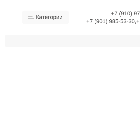
+7 (910) 9
Категории
+7 (901) 985-53-30,+
О Компании
Доставка
Оплата
Отправить 
Главная
Осветительны
Аксессуары 