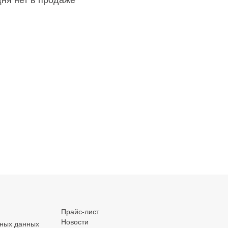
дня нет в продаже
.
.
.
Прайс-лист
Новости
ьных данных