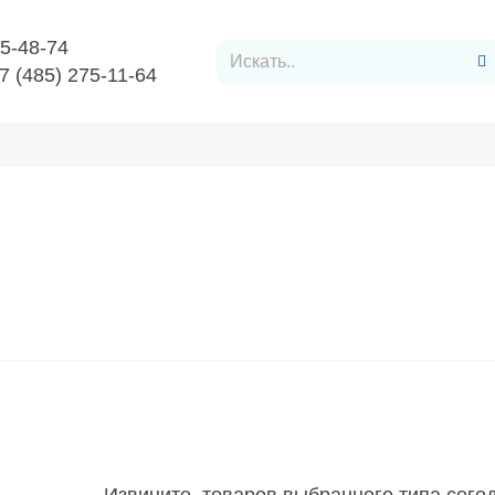
75-48-74
7 (485) 275-11-64
Заявку
Контакты
е аксессуары
Аксессуары для светильника электрические
для светильника электрически