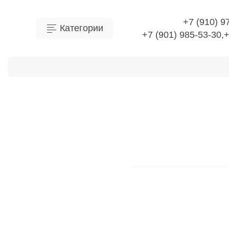
+7 (910) 9
Категории
+7 (901) 985-53-30,
О Компании
Доставка
Оплата
Отправить 
Главная
Осветительны
Аксессуары