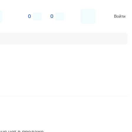
0
0
Войти
бки