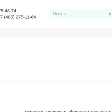
75-48-74
+7 (485) 275-11-64
Заявку
Контакты
е аксессуары
Аксессуары для светодиодной ленты/трубки
 для светодиодной ленты/тру