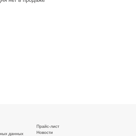
дня нет в продаже
.
.
.
Прайс-лист
Новости
ьных данных