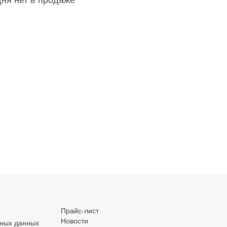
дня нет в продаже
.
.
.
Прайс-лист
Новости
ьных данных