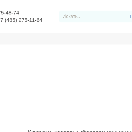
75-48-74
+7 (485) 275-11-64
Заявку
Контакты
опередач (ЛЭП)
Металлоконструкции и опоры для ЛЭП
струкции и опоры для ЛЭП