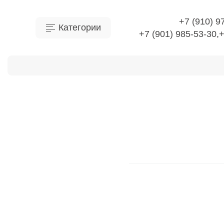
+7 (910) 9
Категории
+7 (901) 985-53-30,
О Компании
Доставка
Оплата
Отправить 
Главная
Линии электр
Металлокон