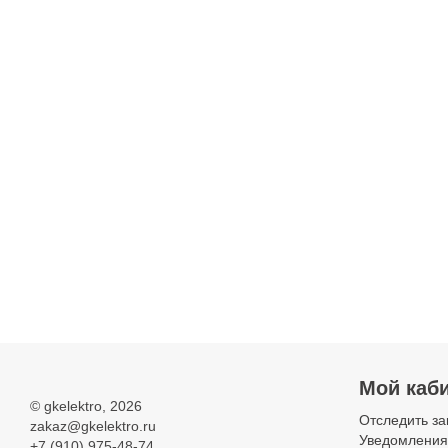
Мой каб
©
gkelektro
, 2026
Отследить за
zakaz@gkelektro.ru
Уведомления
+7 (910) 975-48-74