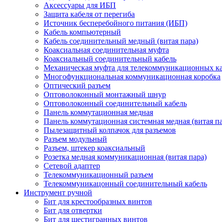
Аксессуары для ИБП
Защита кабеля от перегиба
Источник бесперебойного питания (ИБП)
Кабель компьютерный
Кабель соединительный медный (витая пара)
Коаксиальная соединительная муфта
Коаксиальный соединительный кабель
Механическая муфта для телекоммуникационных к
Многофункциональная коммуникационная коробка
Оптический разъем
Оптоволоконный монтажный шнур
Оптоволоконный соединительный кабель
Панель коммутационная медная
Панель коммутационная системная медная (витая па
Пылезащитный колпачок для разъемов
Разъем модульный
Разъем, штекер коаксиальный
Розетка медная коммуникационная (витая пара)
Сетевой адаптер
Телекоммуникационный разъем
Телекоммуникацонный соединительный кабель
Инструмент ручной
Бит для крестообразных винтов
Бит для отвертки
Бит для шестигранных винтов