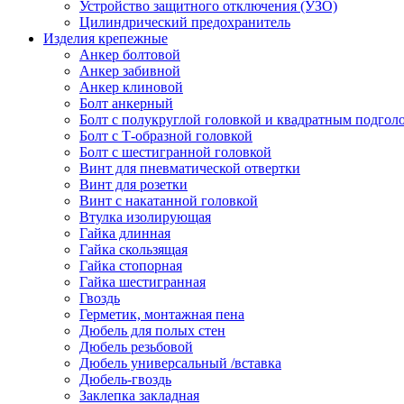
Устройство защитного отключения (УЗО)
Цилиндрический предохранитель
Изделия крепежные
Анкер болтовой
Анкер забивной
Анкер клиновой
Болт анкерный
Болт с полукруглой головкой и квадратным подгол
Болт с Т-образной головкой
Болт с шестигранной головкой
Винт для пневматической отвертки
Винт для розетки
Винт с накатанной головкой
Втулка изолирующая
Гайка длинная
Гайка скользящая
Гайка стопорная
Гайка шестигранная
Гвоздь
Герметик, монтажная пена
Дюбель для полых стен
Дюбель резьбовой
Дюбель универсальный /вставка
Дюбель-гвоздь
Заклепка закладная