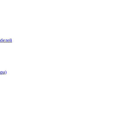
абелей
ра)