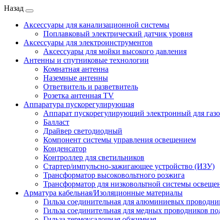
Назад
Аксессуары для канализационной системы
Поплавковый электрический датчик уровня
Аксессуары для электроинструментов
Аксессуары для мойки высокого давления
Антенны и спутниковые технологии
Комнатная антенна
Наземные антенны
Ответвитель и разветвитель
Розетка антенная TV
Аппаратура пускорегулирующая
Аппарат пускорегулирующий электронный для газ
Балласт
Драйвер светодиодный
Компонент системы управления освещением
Конденсатор
Контроллер для светильников
Стартер/импульсно-зажигающее устройство (ИЗУ)
Трансформатор высоковольтного розжига
Трансформатор для низковольтной системы освеще
Арматура кабельная/Изоляционные материалы
Гильза соединительная для алюминиевых проводни
Гильза соединительная для медных проводников по
Гильза термоусадочная обжимная