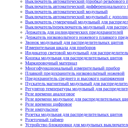
Выключатель автоматический (пробка) резьбового 
Выключатель автоматический дифференциального 
Выключатель автоматический модульный
Выключатель автоматический модульный с дополн
Выключатель сумеречный модульный для распреде
Выключатель/переключатель модульный для распре
Держатель для цилиндрических предохранителей
Держатель низковольтного ножевого плавкого пред
Звонок модульный для распределительных щитов
Измерительная шкала для приборов
Индикатор световой модульный для распределител
Кнопка модульная для распределительных щитов
Маркировочный материал
Многофункциональный измерительный прибор
Плавкий предохранитель низковольтный ножевой
Предохранитель среднего и высокого напряжения
Пускатель магнитный модульный для распределит
Регулятор температуры модульный для распредели
Реле времени аналоговое
Реле времени модульное для распределительных щ
Реле времени цифровое
Реле импульсное
Розетка модульная для распределительных щитов
Розеточный таймер
Устройство блокировки для модульных выключател