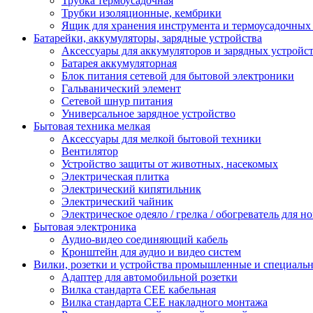
Трубка термоусадочная
Трубки изоляционные, кембрики
Ящик для хранения инструмента и термоусадочных
Батарейки, аккумуляторы, зарядные устройства
Аксессуары для аккумуляторов и зарядных устройс
Батарея аккумуляторная
Блок питания сетевой для бытовой электроники
Гальванический элемент
Сетевой шнур питания
Универсальное зарядное устройство
Бытовая техника мелкая
Аксессуары для мелкой бытовой техники
Вентилятор
Устройство защиты от животных, насекомых
Электрическая плитка
Электрический кипятильник
Электрический чайник
Электрическое одеяло / грелка / обогреватель для но
Бытовая электроника
Аудио-видео соединяющий кабель
Кронштейн для аудио и видео систем
Вилки, розетки и устройства промышленные и специаль
Адаптер для автомобильной розетки
Вилка стандарта CEE кабельная
Вилка стандарта CEE накладного монтажа