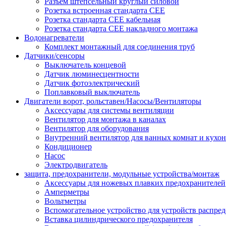
Разъем штепсельный круглый силовой
Розетка встроенная стандарта CEE
Розетка стандарта СЕЕ кабельная
Розетка стандарта СЕЕ накладного монтажа
Водонагреватели
Комплект монтажный для соединения труб
Датчики/сенсоры
Выключатель концевой
Датчик люминесцентности
Датчик фотоэлектрический
Поплавковый выключатель
Двигатели ворот, рольставен/Насосы/Вентиляторы
Аксессуары для системы вентиляции
Вентилятор для монтажа в каналах
Вентилятор для оборудования
Внутренний вентилятор для ванных комнат и кухон
Кондиционер
Насос
Электродвигатель
защита, предохранители, модульные устройства/монтаж
Аксессуары для ножевых плавких предохранителей
Амперметры
Вольтметры
Вспомогательное устройство для устройств распре
Вставка цилиндрического предохранителя