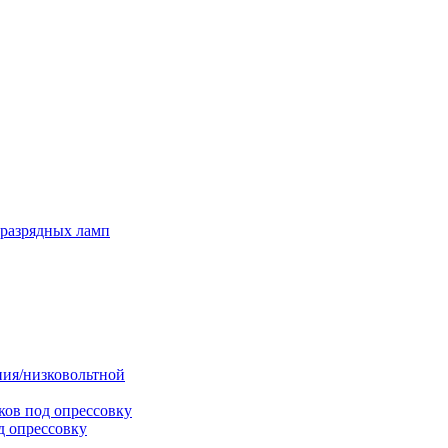
оразрядных ламп
ния/низковольтной
ков под опрессовку
д опрессовку