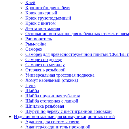
Клей
Кронштейн для кабеля
Крюк анкерный
Крюк грузоподъемный
Крюк с винтом
Лента монтажная
Основание монтажное для кабельных стяжек и эле
Растворитель
Рым-гайка
Саморез
Саморез для древесностружечной плиты/ГСК/ГВЛ 
Саморез по дереву
Саморез по металлу
Стержень резьбовой
Универсальная троссовая подвеска
Хомут кабельный (стяжка)
Цепь
Шайба
Шайба пружинная зубчатая
Шайба стопорная с лапкой
Шпилька резьбовая
Шуруп по дереву с шестигранной головкой
Изделия монтажные для коммуникационных сетей
Адаптер для системы связи
Адаптер/соединитель проходной