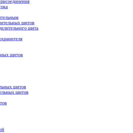
присоединения
тока
ительным
лительных щитов
делительного щита
охранителя
ьных щитов
ельных щитов
тельных щитов
итов
ей