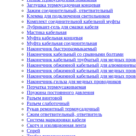
Заглушка термоусадочная концевая
Зажим соединительный, ответвительный
Клемма для подключения светильников
Комплект соединительной кабельной муфты
Лубрикант-гель для смазки кабеля
Мастика кабельная
Муфта кабельная концевая
Муфта кабельная соединительная
Наконечник быстроразмыкаемый
Наконечник кабельный со срывными болтами
Наконечник кабельный трубчатый для медных про
Наконечник обжимной кабельный для алюминиевы
Наконечник обжимной кабельный для медных пров
Наконечник обжимной кабельный для медных пров
Наконечник-гильза для медных проводников
Перчатка термоусаживаемая
Пружина постоянного давления
Разъем винтовой
Разъем слаботочный
Рукав ремонтный термоусадочный
Сжим ответвительный, ответвитель
Система маркировки кабеля
Скотч и изоляционная лента
Спрей